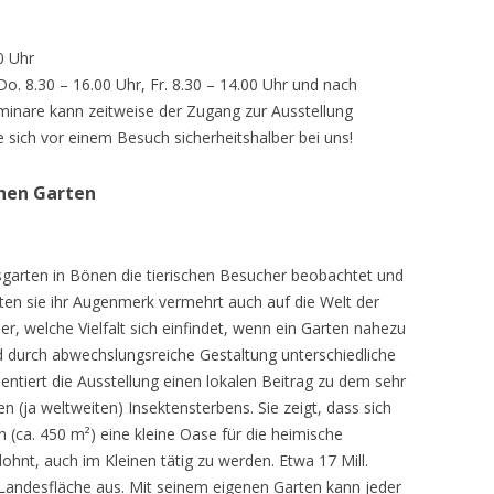
0 Uhr
 Do. 8.30 – 16.00 Uhr, Fr. 8.30 – 14.00 Uhr und nach
inare kann zeitweise der Zugang zur Ausstellung
e sich vor einem Besuch sicherheitshalber bei uns!
chen Garten
sgarten in Bönen die tierischen Besucher beobachtet und
teten sie ihr Augenmerk vermehrt auch auf die Welt der
r, welche Vielfalt sich einfindet, wenn ein Garten nahezu
d durch abwechslungsreiche Gestaltung unterschiedliche
ntiert die Ausstellung einen lokalen Beitrag zu dem sehr
 (ja weltweiten) Insektensterbens. Sie zeigt, dass sich
n (ca. 450 m²) eine kleine Oase für die heimische
lohnt, auch im Kleinen tätig zu werden. Etwa 17 Mill.
andesfläche aus. Mit seinem eigenen Garten kann jeder