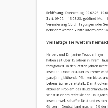
Eröffnung
: Donnerstag, 09.02.23, 19.0
Zeit
: 09.02. – 13.03.23, geöffnet Mo. –
Vereinbarung (durch Tagungen oder Sem
behindert werden – bitte informieren Si
Vielfältige Tierwelt im heimis
Herbert und Dr. Janine Teuppenhayn
haben seit über 15 Jahren in ihrem Hau
fotografiert. In den letzten Jahren rich
Insekten. Dabei erstaunt es immer wiede
ganzjährig blühende Pflanzen bietet un
Lebensräume bereitstellt. Damit dokume
aktuellen Problem des deutschlandweiten
selbst in einem recht kleinen Hausgarte
Insektenwelt schaffen lässt und es sich 
Gärten in Deutschland machen 2% der L