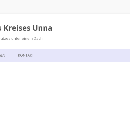
s Kreises Unna
hutzes unter einem Dach
Zum
Inhalt
GEN
KONTAKT
springen
GSKALENDER
ANFAHRT
T