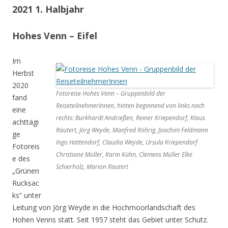
2021 1. Halbjahr
Hohes Venn – Eifel
Im
Herbst
2020
Fotoreise Hohes Venn – Gruppenbild der
fand
ReiseteilnehmerInnen, hinten beginnend von links nach
eine
rechts: Burkhardt Andrießen, Reiner Kriependorf, Klaus
achttägi
Rautert, Jörg Weyde, Manfred Röhrig, Joachim Feldmann
ge
Ingo Hattendorf, Claudia Weyde, Ursula Kriependorf
Fotoreis
Christiane Müller, Karin Kühn, Clemens Müller Elke
e des
Schierholz, Marion Rautert
„Grünen
Rucksac
ks“ unter
Leitung von Jörg Weyde in die Hochmoorlandschaft des
Hohen Venns statt. Seit 1957 steht das Gebiet unter Schutz.