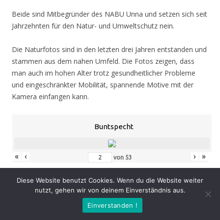
Beide sind Mitbegründer des NABU Unna und setzen sich seit
Jahrzehnten für den Natur- und Umweltschutz nein.
Die Naturfotos sind in den letzten drei Jahren entstanden und
stammen aus dem nahen Umfeld. Die Fotos zeigen, dass
man auch im hohen Alter trotz gesundheitlicher Probleme
und eingeschränkter Mobilität, spannende Motive mit der
Kamera einfangen kann.
Buntspecht
«
‹
›
»
von
53
Diese Website benutzt Cookies. Wenn du die Website weiter
nutzt, gehen wir von deinem Einverständnis aus.
Eröffnung
: Donnerstag 05.11.20, 19.00 Uhr
Einverstanden !
Zeit
: 05.11. – 07.02.21, geöffnet Mo. – Do. 8.30 – 16.00 Uhr,