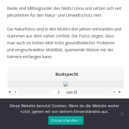
Beide sind Mitbegründer des NABU Unna und setzen sich seit
Jahrzehnten für den Natur- und Umweltschutz nein.
Die Naturfotos sind in den letzten drei Jahren entstanden und
stammen aus dem nahen Umfeld. Die Fotos zeigen, dass
man auch im hohen Alter trotz gesundheitlicher Probleme
und eingeschränkter Mobilität, spannende Motive mit der
Kamera einfangen kann.
Buntspecht
«
‹
›
»
von
53
Diese Website benutzt Cookies. Wenn du die Website weiter
nutzt, gehen wir von deinem Einverständnis aus.
Eröffnung
: Donnerstag 05.11.20, 19.00 Uhr
Einverstanden !
Zeit
: 05.11. – 07.02.21, geöffnet Mo. – Do. 8.30 – 16.00 Uhr,