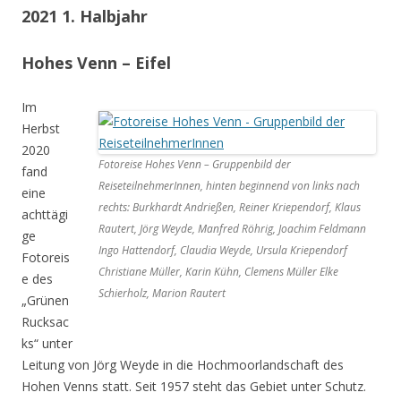
2021 1. Halbjahr
Hohes Venn – Eifel
Im
Herbst
2020
Fotoreise Hohes Venn – Gruppenbild der
fand
ReiseteilnehmerInnen, hinten beginnend von links nach
eine
rechts: Burkhardt Andrießen, Reiner Kriependorf, Klaus
achttägi
Rautert, Jörg Weyde, Manfred Röhrig, Joachim Feldmann
ge
Ingo Hattendorf, Claudia Weyde, Ursula Kriependorf
Fotoreis
Christiane Müller, Karin Kühn, Clemens Müller Elke
e des
Schierholz, Marion Rautert
„Grünen
Rucksac
ks“ unter
Leitung von Jörg Weyde in die Hochmoorlandschaft des
Hohen Venns statt. Seit 1957 steht das Gebiet unter Schutz.