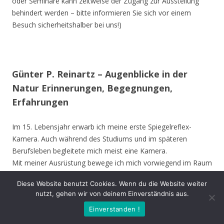
oder Seminare kann zeitweise der Zugang zur Ausstellung
behindert werden – bitte informieren Sie sich vor einem
Besuch sicherheitshalber bei uns!)
Günter P. Reinartz – Augenblicke in der
Natur Erinnerungen, Begegnungen,
Erfahrungen
Im 15. Lebensjahr erwarb ich meine erste Spiegelreflex-
Kamera. Auch während des Studiums und im späteren
Berufsleben begleitete mich meist eine Kamera.
Mit meiner Ausrüstung bewege ich mich vorwiegend im Raum
Nordrhein-Westfalen, bevorzugt im Kreis Unna, Hamm,
Diese Website benutzt Cookies. Wenn du die Website weiter
Münster und Soest. Ich besuche aber auch andere Gebiete in
nutzt, gehen wir von deinem Einverständnis aus.
Deutschland und die Vogelinsel Texel (Niederlande). Die
Einverstanden !
Ausstellung zeigt meine Erinnerungen, Begegnungen oder
Erfahrungen mit der Natur. Ich zeige ungewöhnliche