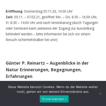
Eröffnung
: Donnerstag 05.11.20, 19.00 Uhr
Zeit
: 05.11. – 07.02.21, geöffnet Mo. – Do. 8.30 – 16.00 Uhr,
Fr. 8.30 – 14.00 Uhr und nach Vereinbarung (durch Tagungen
oder Seminare kann zeitweise der Zugang zur Ausstellung
behindert werden – bitte informieren Sie sich vor einem
Besuch sicherheitshalber bei uns!)
Günter P. Reinartz – Augenblicke in der
Natur Erinnerungen, Begegnungen,
Erfahrungen
Diese Website benutzt Cookies. Wenn du die Website weiter
Im 15. Lebensjahr erwarb ich meine erste Spiegelreflex-
nutzt, gehen wir von deinem Einverständnis aus.
Kamera. Auch während des Studiums und im späteren
Einverstanden !
Berufsleben begleitete mich meist eine Kamera.
Mit meiner Ausrüstung bewege ich mich vorwiegend im Raum