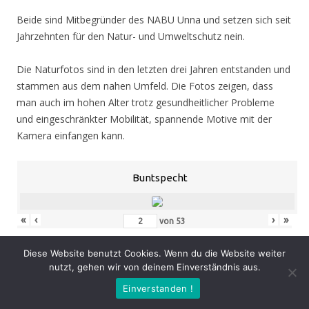
Beide sind Mitbegründer des NABU Unna und setzen sich seit
Jahrzehnten für den Natur- und Umweltschutz nein.
Die Naturfotos sind in den letzten drei Jahren entstanden und
stammen aus dem nahen Umfeld. Die Fotos zeigen, dass
man auch im hohen Alter trotz gesundheitlicher Probleme
und eingeschränkter Mobilität, spannende Motive mit der
Kamera einfangen kann.
Buntspecht
«
‹
›
»
von
53
Diese Website benutzt Cookies. Wenn du die Website weiter
nutzt, gehen wir von deinem Einverständnis aus.
Eröffnung
: Donnerstag 05.11.20, 19.00 Uhr
Einverstanden !
Zeit
: 05.11. – 07.02.21, geöffnet Mo. – Do. 8.30 – 16.00 Uhr,