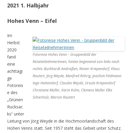
2021 1. Halbjahr
Hohes Venn – Eifel
Im
Herbst
2020
Fotoreise Hohes Venn – Gruppenbild der
fand
ReiseteilnehmerInnen, hinten beginnend von links nach
eine
rechts: Burkhardt Andrießen, Reiner Kriependorf, Klaus
achttägi
Rautert, Jörg Weyde, Manfred Röhrig, Joachim Feldmann
ge
Ingo Hattendorf, Claudia Weyde, Ursula Kriependorf
Fotoreis
Christiane Müller, Karin Kühn, Clemens Müller Elke
e des
Schierholz, Marion Rautert
„Grünen
Rucksac
ks“ unter
Leitung von Jörg Weyde in die Hochmoorlandschaft des
Hohen Venns statt. Seit 1957 steht das Gebiet unter Schutz.