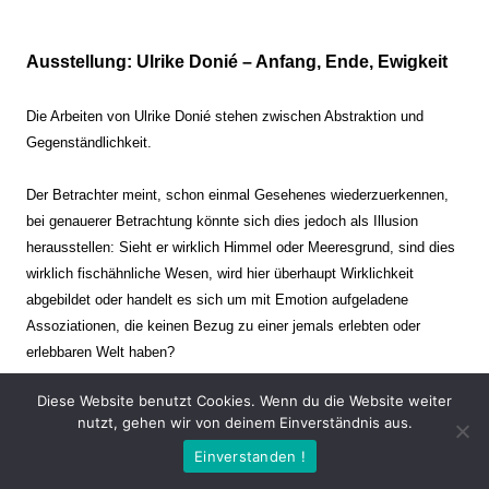
Ausstellung: Ulrike Donié – Anfang, Ende, Ewigkeit
Die Arbeiten von Ulrike Donié stehen zwischen Abstraktion und
Gegenständlichkeit.
Der Betrachter meint, schon einmal Gesehenes wiederzuerkennen,
bei genauerer Betrachtung könnte sich dies jedoch als Illusion
herausstellen: Sieht er wirklich Himmel oder Meeresgrund, sind dies
wirklich fischähnliche Wesen, wird hier überhaupt Wirklichkeit
abgebildet oder handelt es sich um mit Emotion aufgeladene
Assoziationen, die keinen Bezug zu einer jemals erlebten oder
erlebbaren Welt haben?
Diese Website benutzt Cookies. Wenn du die Website weiter
Verharren und Dynamik stehen sich dabei gegenüber. Zeit steht still
nutzt, gehen wir von deinem Einverständnis aus.
oder verrinnt im Nu. Es soll dabei eine Spannung, auch farblich, bis
Einverstanden !
zur Schmerzgrenze erzeugt werden. Die Arbeiten stellen ambivalente
Situationen dar. Kaum kann der Betrachter entscheiden, ob er hier