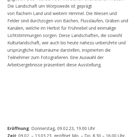
Die Landschaft um Worpswede ist geprägt
von flachem Land und weitem Himmel. Die Wiesen und
Felder sind durchzogen von Bächen, Flussläufen, Gräben und
Kanälen, welche im Herbst für Frühnebel und einmalige
Lichtstimmungen sorgen. Diese Landschaften, die sowohl
Kulturlandschaft, wie auch bis heute nahezu unberührte und
ursprüngliche Naturräume darstellen, inspirierten die
Teilnehmer zum Fotografieren. Eine Auswahl der
Arbeitsergebnisse präsentiert diese Ausstellung.
Eröffnung
: Donnerstag, 09.02.23, 19.00 Uhr
Zeit
: 09.02. – 13.03.23, geöffnet Mo. – Do. 8.30 – 16.00 Uhr,