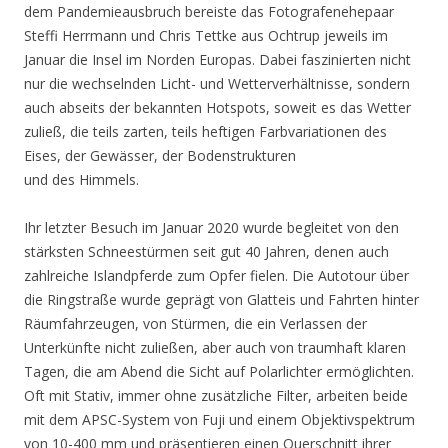
dem Pandemieausbruch bereiste das Fotografenehepaar
Steffi Herrmann und Chris Tettke aus Ochtrup jeweils im
Januar die Insel im Norden Europas. Dabei faszinierten nicht
nur die wechselnden Licht- und Wetterverhältnisse, sondern
auch abseits der bekannten Hotspots, soweit es das Wetter
zuließ, die teils zarten, teils heftigen Farbvariationen des
Eises, der Gewässer, der Bodenstrukturen
und des Himmels.
Ihr letzter Besuch im Januar 2020 wurde begleitet von den
stärksten Schneestürmen seit gut 40 Jahren, denen auch
zahlreiche Islandpferde zum Opfer fielen. Die Autotour über
die Ringstraße wurde geprägt von Glatteis und Fahrten hinter
Räumfahrzeugen, von Stürmen, die ein Verlassen der
Unterkünfte nicht zuließen, aber auch von traumhaft klaren
Tagen, die am Abend die Sicht auf Polarlichter ermöglichten.
Oft mit Stativ, immer ohne zusätzliche Filter, arbeiten beide
mit dem APSC-System von Fuji und einem Objektivspektrum
von 10-400 mm und präsentieren einen Querschnitt ihrer