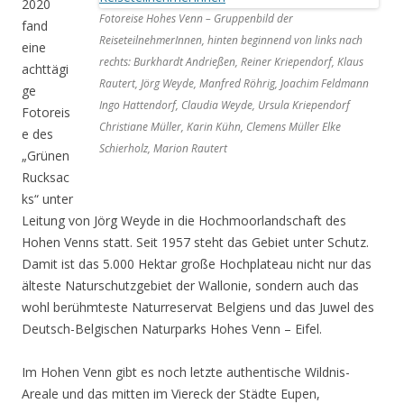
2020
Fotoreise Hohes Venn – Gruppenbild der
fand
ReiseteilnehmerInnen, hinten beginnend von links nach
eine
rechts: Burkhardt Andrießen, Reiner Kriependorf, Klaus
achttägi
Rautert, Jörg Weyde, Manfred Röhrig, Joachim Feldmann
ge
Ingo Hattendorf, Claudia Weyde, Ursula Kriependorf
Fotoreis
Christiane Müller, Karin Kühn, Clemens Müller Elke
e des
Schierholz, Marion Rautert
„Grünen
Rucksac
ks“ unter
Leitung von Jörg Weyde in die Hochmoorlandschaft des
Hohen Venns statt. Seit 1957 steht das Gebiet unter Schutz.
Damit ist das 5.000 Hektar große Hochplateau nicht nur das
älteste Naturschutzgebiet der Wallonie, sondern auch das
wohl berühmteste Naturreservat Belgiens und das Juwel des
Deutsch-Belgischen Naturparks Hohes Venn – Eifel.
Im Hohen Venn gibt es noch letzte authentische Wildnis-
Areale und das mitten im Viereck der Städte Eupen,