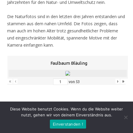
Jahrzehnten für den Natur- und Umweltschutz nein.
Die Naturfotos sind in den letzten drei Jahren entstanden und
stammen aus dem nahen Umfeld. Die Fotos zeigen, dass
man auch im hohen Alter trotz gesundheitlicher Probleme
und eingeschränkter Mobilität, spannende Motive mit der
Kamera einfangen kann.
Faulbaum Bläuling
«
‹
›
»
von
53
Eröffnung
: Donnerstag 05.11.20, 19.00 Uhr
Diese Website benutzt Cookies. Wenn du die Website weiter
Zeit
: 05.11. – 07.02.21, geöffnet Mo. – Do. 8.30 – 16.00 Uhr,
nutzt, gehen wir von deinem Einverständnis aus.
Fr. 8.30 – 14.00 Uhr und nach Vereinbarung (durch Tagungen
Einverstanden !
oder Seminare kann zeitweise der Zugang zur Ausstellung