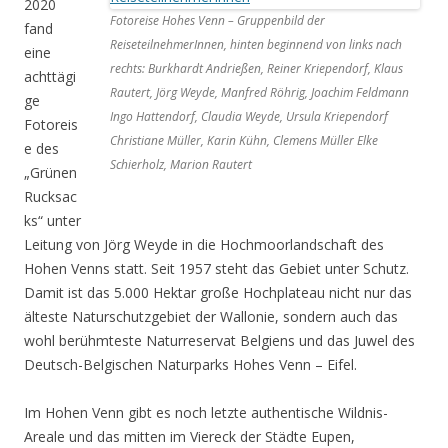
2020
Fotoreise Hohes Venn – Gruppenbild der
fand
ReiseteilnehmerInnen, hinten beginnend von links nach
eine
rechts: Burkhardt Andrießen, Reiner Kriependorf, Klaus
achttägi
Rautert, Jörg Weyde, Manfred Röhrig, Joachim Feldmann
ge
Ingo Hattendorf, Claudia Weyde, Ursula Kriependorf
Fotoreis
Christiane Müller, Karin Kühn, Clemens Müller Elke
e des
Schierholz, Marion Rautert
„Grünen
Rucksac
ks“ unter
Leitung von Jörg Weyde in die Hochmoorlandschaft des
Hohen Venns statt. Seit 1957 steht das Gebiet unter Schutz.
Damit ist das 5.000 Hektar große Hochplateau nicht nur das
älteste Naturschutzgebiet der Wallonie, sondern auch das
wohl berühmteste Naturreservat Belgiens und das Juwel des
Deutsch-Belgischen Naturparks Hohes Venn – Eifel.
Im Hohen Venn gibt es noch letzte authentische Wildnis-
Areale und das mitten im Viereck der Städte Eupen,