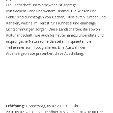
Die Landschaft um Worpswede ist geprägt
von flachem Land und weitem Himmel. Die Wiesen und
Felder sind durchzogen von Bächen, Flussläufen, Gräben und
Kanälen, welche im Herbst für Frühnebel und einmalige
Lichtstimmungen sorgen. Diese Landschaften, die sowohl
Kulturlandschaft, wie auch bis heute nahezu unberührte und
ursprüngliche Naturräume darstellen, inspirierten die
Teilnehmer zum Fotografieren. Eine Auswahl der
Arbeitsergebnisse präsentiert diese Ausstellung.
Eröffnung
: Donnerstag, 09.02.23, 19.00 Uhr
Zeit
: 09.02. – 13.03.23, geöffnet Mo. – Do. 8.30 – 16.00 Uhr,