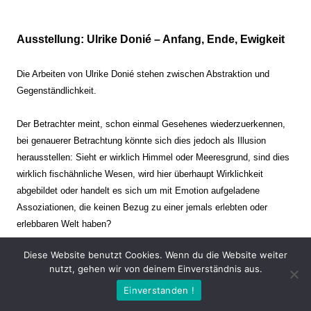
Ausstellung: Ulrike Donié – Anfang, Ende, Ewigkeit
Die Arbeiten von Ulrike Donié stehen zwischen Abstraktion und
Gegenständlichkeit.
Der Betrachter meint, schon einmal Gesehenes wiederzuerkennen,
bei genauerer Betrachtung könnte sich dies jedoch als Illusion
herausstellen: Sieht er wirklich Himmel oder Meeresgrund, sind dies
wirklich fischähnliche Wesen, wird hier überhaupt Wirklichkeit
abgebildet oder handelt es sich um mit Emotion aufgeladene
Assoziationen, die keinen Bezug zu einer jemals erlebten oder
erlebbaren Welt haben?
Diese Website benutzt Cookies. Wenn du die Website weiter
Verharren und Dynamik stehen sich dabei gegenüber. Zeit steht still
nutzt, gehen wir von deinem Einverständnis aus.
oder verrinnt im Nu. Es soll dabei eine Spannung, auch farblich, bis
Einverstanden !
zur Schmerzgrenze erzeugt werden. Die Arbeiten stellen ambivalente
Situationen dar. Kaum kann der Betrachter entscheiden, ob er hier