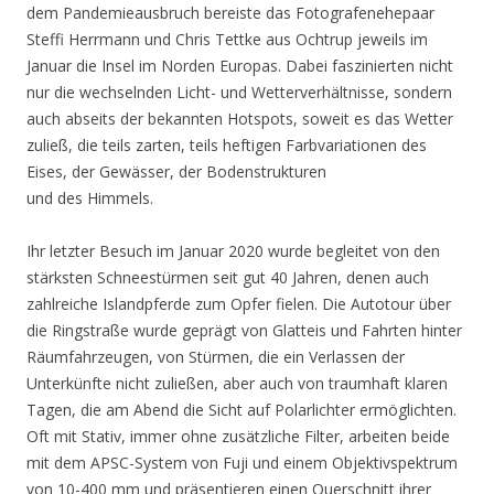
dem Pandemieausbruch bereiste das Fotografenehepaar
Steffi Herrmann und Chris Tettke aus Ochtrup jeweils im
Januar die Insel im Norden Europas. Dabei faszinierten nicht
nur die wechselnden Licht- und Wetterverhältnisse, sondern
auch abseits der bekannten Hotspots, soweit es das Wetter
zuließ, die teils zarten, teils heftigen Farbvariationen des
Eises, der Gewässer, der Bodenstrukturen
und des Himmels.
Ihr letzter Besuch im Januar 2020 wurde begleitet von den
stärksten Schneestürmen seit gut 40 Jahren, denen auch
zahlreiche Islandpferde zum Opfer fielen. Die Autotour über
die Ringstraße wurde geprägt von Glatteis und Fahrten hinter
Räumfahrzeugen, von Stürmen, die ein Verlassen der
Unterkünfte nicht zuließen, aber auch von traumhaft klaren
Tagen, die am Abend die Sicht auf Polarlichter ermöglichten.
Oft mit Stativ, immer ohne zusätzliche Filter, arbeiten beide
mit dem APSC-System von Fuji und einem Objektivspektrum
von 10-400 mm und präsentieren einen Querschnitt ihrer