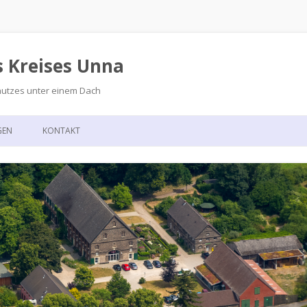
s Kreises Unna
hutzes unter einem Dach
Zum
Inhalt
GEN
KONTAKT
springen
GSKALENDER
ANFAHRT
T