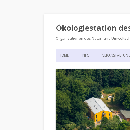
Ökologiestation de
Organisationen des Natur- und Umweltsc
HOME
INFO
VERANSTALTUN
ORGANISATIONSSTRUKTUR
VERANSTALTUN
DIE ÖKOLOGIESTATION – FAS
900 JAHRE VORGESCHICHTE