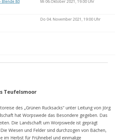
– Blende 80
Mi 06.Oktober 2021, 19.00 Uhr
Do 04. November 2021, 19:00 Uhr
as Teufelsmoor
toreise des „Grünen Rucksacks“ unter Leitung von Jörg
dschaft hat Worpswede das Besondere gegeben. Das
eiten. Die Landschaft um Worpswede ist geprägt
Die Wiesen und Felder sind durchzogen von Bächen,
e im Herbst für Frühnebel und einmalige