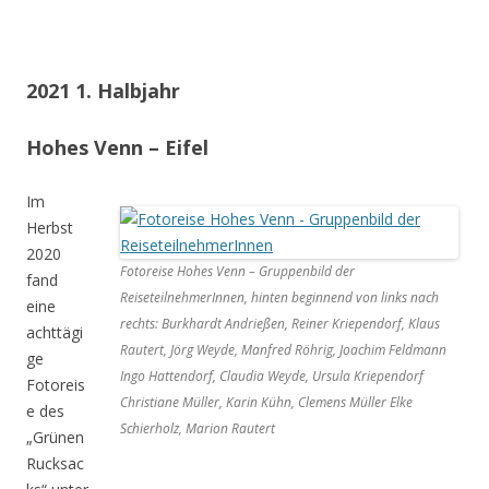
2021 1. Halbjahr
Hohes Venn – Eifel
Im
Herbst
2020
Fotoreise Hohes Venn – Gruppenbild der
fand
ReiseteilnehmerInnen, hinten beginnend von links nach
eine
rechts: Burkhardt Andrießen, Reiner Kriependorf, Klaus
achttägi
Rautert, Jörg Weyde, Manfred Röhrig, Joachim Feldmann
ge
Ingo Hattendorf, Claudia Weyde, Ursula Kriependorf
Fotoreis
Christiane Müller, Karin Kühn, Clemens Müller Elke
e des
Schierholz, Marion Rautert
„Grünen
Rucksac