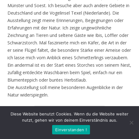
Münster und Soest. Ich besuche aber auch andere Gebiete in
Deutschland und die Vogelinsel Texel (Niederlande). Die
Ausstellung zeigt meine Erinnerungen, Begegnungen oder
Erfahrungen mit der Natur. Ich zeige ungewöhnliche
Zeichnung an Tieren und seltene Gäste wie Ibis, Löffler oder
Schwarzstorch. Mal faszinierte mich ein Käfer, die Art in der
er seine Flügel faltet, die besondere Stärke einer Ameise oder
ich lasse mich vom Anblick eines Schmetterlings verzaubern.
Ein andermal ist es der Start eines Storches von seinem Nest,
zufällig entdeckte Waschbären beim Spiel, einfach nur ein
Blumenteppich oder buntes Herbstlaub.
Die Ausstellung soll meine besonderen Augenblicke in der
Natur widerspiegeln.
1
von
4
Diese Website benutzt Cookies. Wenn du die Website weiter
nutzt, gehen wir von deinem Einverständnis aus.
Zurück
Vor
Einverstanden !
Eröffnung
: Donnerstag 13.08.20, 19.00 Uhr