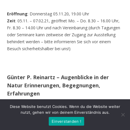
Eröffnung
: Donnerstag 05.11.20, 19.00 Uhr
Zeit
: 05.11. – 07.02.21, geöffnet Mo. – Do. 8.30 – 16.00 Uhr,
Fr. 8.30 – 14.00 Uhr und nach Vereinbarung (durch Tagungen
oder Seminare kann zeitweise der Zugang zur Ausstellung
behindert werden – bitte informieren Sie sich vor einem
Besuch sicherheitshalber bei uns!)
Günter P. Reinartz – Augenblicke in der
Natur Erinnerungen, Begegnungen,
Erfahrungen
Diese Website benutzt Cookies. Wenn du die Website weiter
Im 15. Lebensjahr erwarb ich meine erste Spiegelreflex-
nutzt, gehen wir von deinem Einverständnis aus.
Kamera. Auch während des Studiums und im späteren
Einverstanden !
Berufsleben begleitete mich meist eine Kamera.
Mit meiner Ausrüstung bewege ich mich vorwiegend im Raum