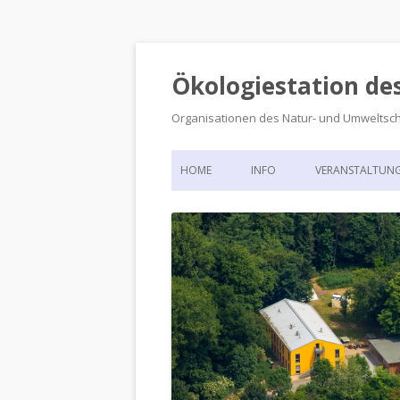
Ökologiestation de
Organisationen des Natur- und Umweltsc
HOME
INFO
VERANSTALTUN
ORGANISATIONSSTRUKTUR
VERANSTALTUN
DIE ÖKOLOGIESTATION – FAS
900 JAHRE VORGESCHICHTE