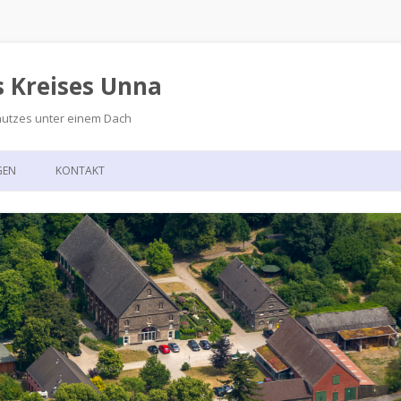
s Kreises Unna
hutzes unter einem Dach
Zum
Inhalt
GEN
KONTAKT
springen
GSKALENDER
ANFAHRT
T