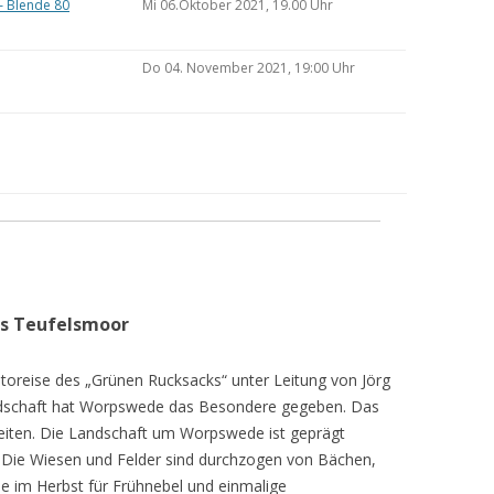
– Blende 80
Mi 06.Oktober 2021, 19.00 Uhr
Do 04. November 2021, 19:00 Uhr
as Teufelsmoor
toreise des „Grünen Rucksacks“ unter Leitung von Jörg
dschaft hat Worpswede das Besondere gegeben. Das
eiten. Die Landschaft um Worpswede ist geprägt
Die Wiesen und Felder sind durchzogen von Bächen,
e im Herbst für Frühnebel und einmalige