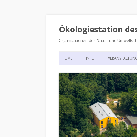
Ökologiestation de
Organisationen des Natur- und Umweltsc
HOME
INFO
VERANSTALTUN
ORGANISATIONSSTRUKTUR
VERANSTALTUN
DIE ÖKOLOGIESTATION – FAS
900 JAHRE VORGESCHICHTE