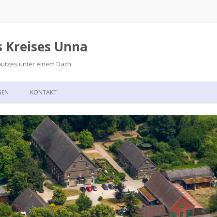
s Kreises Unna
hutzes unter einem Dach
Zum
Inhalt
GEN
KONTAKT
springen
GSKALENDER
ANFAHRT
T