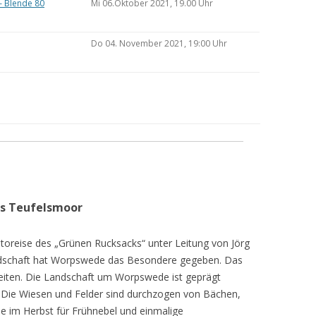
– Blende 80
Mi 06.Oktober 2021, 19.00 Uhr
Do 04. November 2021, 19:00 Uhr
as Teufelsmoor
toreise des „Grünen Rucksacks“ unter Leitung von Jörg
dschaft hat Worpswede das Besondere gegeben. Das
eiten. Die Landschaft um Worpswede ist geprägt
Die Wiesen und Felder sind durchzogen von Bächen,
e im Herbst für Frühnebel und einmalige