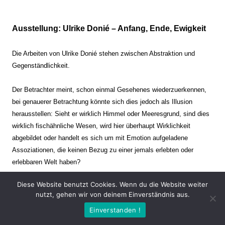
Ausstellung: Ulrike Donié – Anfang, Ende, Ewigkeit
Die Arbeiten von Ulrike Donié stehen zwischen Abstraktion und
Gegenständlichkeit.
Der Betrachter meint, schon einmal Gesehenes wiederzuerkennen,
bei genauerer Betrachtung könnte sich dies jedoch als Illusion
herausstellen: Sieht er wirklich Himmel oder Meeresgrund, sind dies
wirklich fischähnliche Wesen, wird hier überhaupt Wirklichkeit
abgebildet oder handelt es sich um mit Emotion aufgeladene
Assoziationen, die keinen Bezug zu einer jemals erlebten oder
erlebbaren Welt haben?
Diese Website benutzt Cookies. Wenn du die Website weiter
Verharren und Dynamik stehen sich dabei gegenüber. Zeit steht still
nutzt, gehen wir von deinem Einverständnis aus.
oder verrinnt im Nu. Es soll dabei eine Spannung, auch farblich, bis
Einverstanden !
zur Schmerzgrenze erzeugt werden. Die Arbeiten stellen ambivalente
Situationen dar. Kaum kann der Betrachter entscheiden, ob er hier