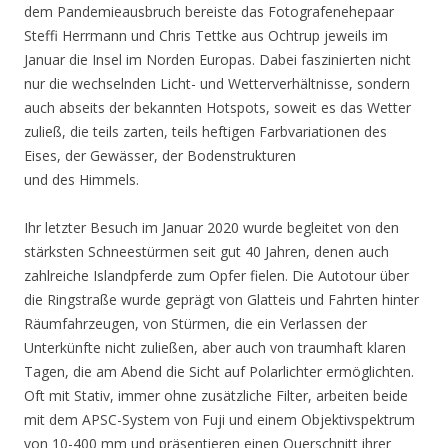
dem Pandemieausbruch bereiste das Fotografenehepaar
Steffi Herrmann und Chris Tettke aus Ochtrup jeweils im
Januar die Insel im Norden Europas. Dabei faszinierten nicht
nur die wechselnden Licht- und Wetterverhältnisse, sondern
auch abseits der bekannten Hotspots, soweit es das Wetter
zuließ, die teils zarten, teils heftigen Farbvariationen des
Eises, der Gewässer, der Bodenstrukturen
und des Himmels.
Ihr letzter Besuch im Januar 2020 wurde begleitet von den
stärksten Schneestürmen seit gut 40 Jahren, denen auch
zahlreiche Islandpferde zum Opfer fielen. Die Autotour über
die Ringstraße wurde geprägt von Glatteis und Fahrten hinter
Räumfahrzeugen, von Stürmen, die ein Verlassen der
Unterkünfte nicht zuließen, aber auch von traumhaft klaren
Tagen, die am Abend die Sicht auf Polarlichter ermöglichten.
Oft mit Stativ, immer ohne zusätzliche Filter, arbeiten beide
mit dem APSC-System von Fuji und einem Objektivspektrum
von 10-400 mm und präsentieren einen Querschnitt ihrer