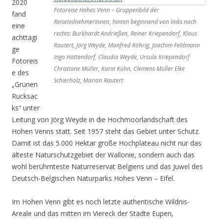
2020
Fotoreise Hohes Venn – Gruppenbild der
fand
ReiseteilnehmerInnen, hinten beginnend von links nach
eine
rechts: Burkhardt Andrießen, Reiner Kriependorf, Klaus
achttägi
Rautert, Jörg Weyde, Manfred Röhrig, Joachim Feldmann
ge
Ingo Hattendorf, Claudia Weyde, Ursula Kriependorf
Fotoreis
Christiane Müller, Karin Kühn, Clemens Müller Elke
e des
Schierholz, Marion Rautert
„Grünen
Rucksac
ks“ unter
Leitung von Jörg Weyde in die Hochmoorlandschaft des
Hohen Venns statt. Seit 1957 steht das Gebiet unter Schutz.
Damit ist das 5.000 Hektar große Hochplateau nicht nur das
älteste Naturschutzgebiet der Wallonie, sondern auch das
wohl berühmteste Naturreservat Belgiens und das Juwel des
Deutsch-Belgischen Naturparks Hohes Venn – Eifel.
Im Hohen Venn gibt es noch letzte authentische Wildnis-
Areale und das mitten im Viereck der Städte Eupen,