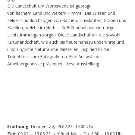
Die Landschaft um Worpswede ist geprägt
von flachem Land und weitem Himmel. Die Wiesen und
Felder sind durchzogen von Bächen, Flussläufen, Gräben und
Kanälen, welche im Herbst für Frühnebel und einmalige
Lichtstimmungen sorgen. Diese Landschaften, die sowohl
Kulturlandschaft, wie auch bis heute nahezu unberührte und
ursprüngliche Naturräume darstellen, inspirierten die
Teilnehmer zum Fotografieren. Eine Auswahl der
Arbeitsergebnisse präsentiert diese Ausstellung.
Eröffnung
: Donnerstag, 09.02.23, 19.00 Uhr
Zeit
: 09.02. – 13.03.23, geöffnet Mo. – Do. 8.30 – 16.00 Uhr,