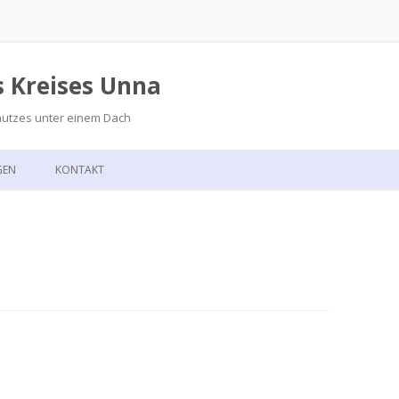
s Kreises Unna
hutzes unter einem Dach
Zum
Inhalt
GEN
KONTAKT
springen
GSKALENDER
ANFAHRT
T