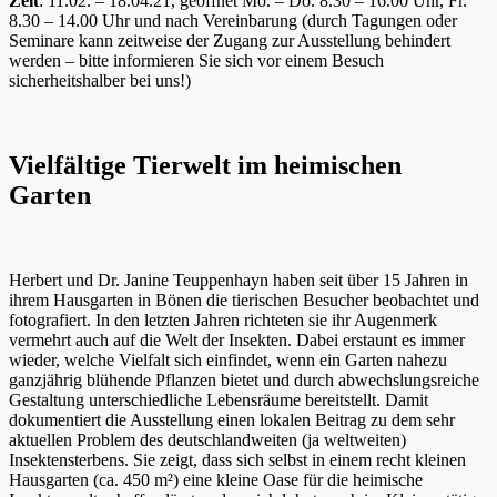
Zeit
: 11.02. – 18.04.21, geöffnet Mo. – Do. 8.30 – 16.00 Uhr, Fr.
8.30 – 14.00 Uhr und nach Vereinbarung (durch Tagungen oder
Seminare kann zeitweise der Zugang zur Ausstellung behindert
werden – bitte informieren Sie sich vor einem Besuch
sicherheitshalber bei uns!)
Vielfältige Tierwelt im heimischen
Garten
Herbert und Dr. Janine Teuppenhayn haben seit über 15 Jahren in
ihrem Hausgarten in Bönen die tierischen Besucher beobachtet und
fotografiert. In den letzten Jahren richteten sie ihr Augenmerk
vermehrt auch auf die Welt der Insekten. Dabei erstaunt es immer
wieder, welche Vielfalt sich einfindet, wenn ein Garten nahezu
ganzjährig blühende Pflanzen bietet und durch abwechslungsreiche
Gestaltung unterschiedliche Lebensräume bereitstellt. Damit
dokumentiert die Ausstellung einen lokalen Beitrag zu dem sehr
aktuellen Problem des deutschlandweiten (ja weltweiten)
Insektensterbens. Sie zeigt, dass sich selbst in einem recht kleinen
Hausgarten (ca. 450 m²) eine kleine Oase für die heimische