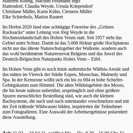
Manfred Röhrig, Joachim Feldmann Ingo
Hattendorf, Claudia Weyde, Ursula Kriependorf
Christiane Müller, Karin Kühn, Clemens Müller
Elke Schierholz, Marion Rautert
Im Herbst 2020 fand eine achttägige Fotoreise des „Grünen
Rucksacks“ unter Leitung von Jörg Weyde in die
Hochmoorlandschaft des Hohen Venns statt. Seit 1957 steht das
Gebiet unter Schutz. Damit ist das 5.000 Hektar große Hochplateau
nicht nur das älteste Naturschutzgebiet der Wallonie, sondern auch
das wohl berühmteste Naturreservat Belgiens und das Juwel des
Deutsch-Belgischen Naturparks Hohes Venn – Eifel.
Im Hohen Venn gibt es noch letzte authentische Wildnis-Areale und
das mitten im Viereck der Städte Eupen, Monschau, Malmedy und
Spa. In der Kernzone wölbt sich ein bis zu 694 m hohe Schiefer-
Gebirgskamm zum Himmel. Die alten Wildnisgebiete des Moors,
die bis heute nahezu unberührt, ursprünglich und ohne größere
Spuren menschlicher Besiedlung sind, wie auch die kleinen
Bachsysteme, die nach und nach miteinander verschmelzen und mit
der Zeit reißende Wildwasser bilden, inspirierten die Teilnehmer
zum Fotografieren. Eine Auswahl der Arbeitsergebnisse präsentiert
diese Ausstellung.