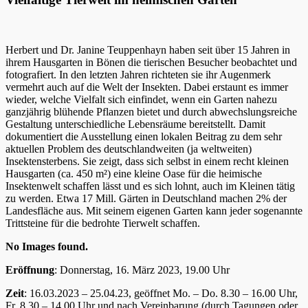
Herbert und Dr. Janine Teuppenhayn haben seit über 15 Jahren in
ihrem Hausgarten in Bönen die tierischen Besucher beobachtet und
fotografiert. In den letzten Jahren richteten sie ihr Augenmerk
vermehrt auch auf die Welt der Insekten. Dabei erstaunt es immer
wieder, welche Vielfalt sich einfindet, wenn ein Garten nahezu
ganzjährig blühende Pflanzen bietet und durch abwechslungsreiche
Gestaltung unterschiedliche Lebensräume bereitstellt. Damit
dokumentiert die Ausstellung einen lokalen Beitrag zu dem sehr
aktuellen Problem des deutschlandweiten (ja weltweiten)
Insektensterbens. Sie zeigt, dass sich selbst in einem recht kleinen
Hausgarten (ca. 450 m²) eine kleine Oase für die heimische
Insektenwelt schaffen lässt und es sich lohnt, auch im Kleinen tätig
zu werden. Etwa 17 Mill. Gärten in Deutschland machen 2% der
Landesfläche aus. Mit seinem eigenen Garten kann jeder sogenannte
Trittsteine für die bedrohte Tierwelt schaffen.
No Images found.
Eröffnung
: Donnerstag, 16. März 2023, 19.00 Uhr
Zeit
: 16.03.2023 – 25.04.23, geöffnet Mo. – Do. 8.30 – 16.00 Uhr,
Fr. 8.30 – 14.00 Uhr und nach Vereinbarung (durch Tagungen oder