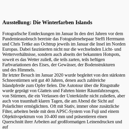
Ausstellung: Die Winterfarben Islands
Fotografische Entdeckungen im Januar In den drei Jahren vor dem
Pandemieausbruch bereiste das Fotografenehepaar Steffi Herrmann
und Chris Tettke aus Ochtrup jeweils im Januar die Insel im Norden
Europas. Dabei faszinierten nicht nur die wechselnden Licht- und
Wetterverhältnisse, sondern auch abseits der bekannten Hotspots,
soweit es das Wetter zuließ, die teils zarten, teils heftigen
Farbvariationen des Eises, der Gewässer, der Bodenstrukturen
und des Himmels.
Ihr letzter Besuch im Januar 2020 wurde begleitet von den stärksten
Schneestürmen seit gut 40 Jahren, denen auch zahlreiche
Islandpferde zum Opfer fielen. Die Autotour über die Ringstraße
wurde geprägt von Glatteis und Fahrten hinter Räumfahrzeugen,
von Stürmen, die ein Verlassen der Unterkünfte nicht zuließen, aber
auch von traumhaft klaren Tagen, die am Abend die Sicht auf
Polarlichter ermöglichten. Oft mit Stativ, immer ohne zusätzliche
Filter, arbeiten beide mit dem APSC-System von Fuji und einem
Objektivspektrum von 10-400 mm und präsentieren einen
Querschnitt ihrer Arbeiten auf großformatigen Leinendrucken und
auf