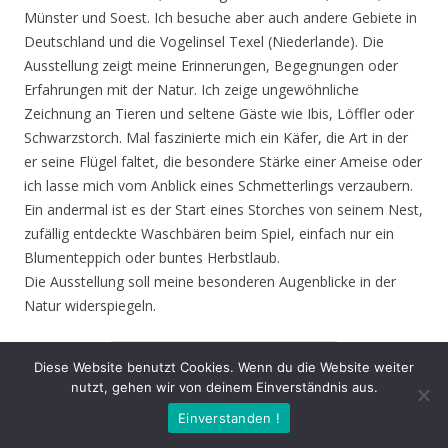
Münster und Soest. Ich besuche aber auch andere Gebiete in
Deutschland und die Vogelinsel Texel (Niederlande). Die
Ausstellung zeigt meine Erinnerungen, Begegnungen oder
Erfahrungen mit der Natur. Ich zeige ungewöhnliche
Zeichnung an Tieren und seltene Gäste wie Ibis, Löffler oder
Schwarzstorch. Mal faszinierte mich ein Käfer, die Art in der
er seine Flügel faltet, die besondere Stärke einer Ameise oder
ich lasse mich vom Anblick eines Schmetterlings verzaubern.
Ein andermal ist es der Start eines Storches von seinem Nest,
zufällig entdeckte Waschbären beim Spiel, einfach nur ein
Blumenteppich oder buntes Herbstlaub.
Die Ausstellung soll meine besonderen Augenblicke in der
Natur widerspiegeln.
1
von
4
Diese Website benutzt Cookies. Wenn du die Website weiter
nutzt, gehen wir von deinem Einverständnis aus.
Zurück
Vor
Einverstanden !
Eröffnung
: Donnerstag 13.08.20, 19.00 Uhr