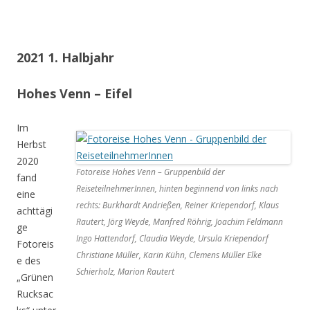
2021 1. Halbjahr
Hohes Venn – Eifel
Im
Herbst
2020
Fotoreise Hohes Venn – Gruppenbild der
fand
ReiseteilnehmerInnen, hinten beginnend von links nach
eine
rechts: Burkhardt Andrießen, Reiner Kriependorf, Klaus
achttägi
Rautert, Jörg Weyde, Manfred Röhrig, Joachim Feldmann
ge
Ingo Hattendorf, Claudia Weyde, Ursula Kriependorf
Fotoreis
Christiane Müller, Karin Kühn, Clemens Müller Elke
e des
Schierholz, Marion Rautert
„Grünen
Rucksac