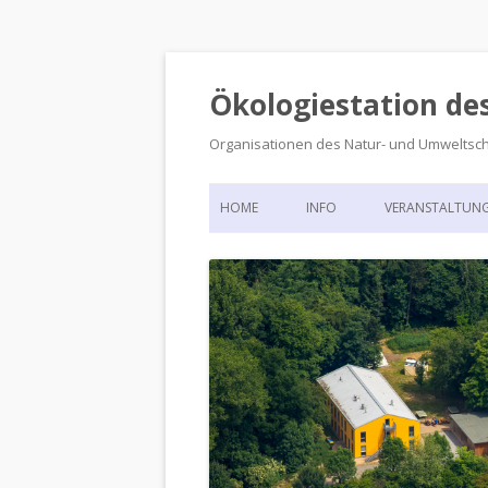
Ökologiestation de
Organisationen des Natur- und Umweltsc
HOME
INFO
VERANSTALTUN
ORGANISATIONSSTRUKTUR
VERANSTALTUN
DIE ÖKOLOGIESTATION – FAS
900 JAHRE VORGESCHICHTE