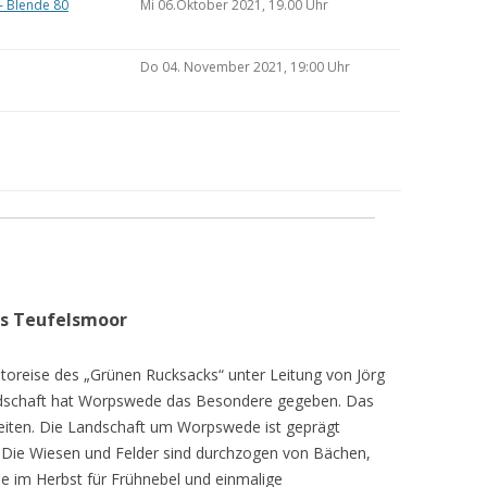
– Blende 80
Mi 06.Oktober 2021, 19.00 Uhr
Do 04. November 2021, 19:00 Uhr
as Teufelsmoor
toreise des „Grünen Rucksacks“ unter Leitung von Jörg
dschaft hat Worpswede das Besondere gegeben. Das
eiten. Die Landschaft um Worpswede ist geprägt
Die Wiesen und Felder sind durchzogen von Bächen,
e im Herbst für Frühnebel und einmalige