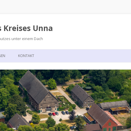
s Kreises Unna
hutzes unter einem Dach
Zum
Inhalt
GEN
KONTAKT
springen
GSKALENDER
ANFAHRT
T