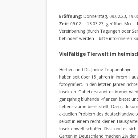
Eröffnung
: Donnerstag, 09.02.23, 19.0
Zeit
: 09.02. – 13.03.23, geöffnet Mo. –
Vereinbarung (durch Tagungen oder Sem
behindert werden – bitte informieren Si
Vielfältige Tierwelt im heimis
Herbert und Dr. Janine Teuppenhayn
haben seit über 15 Jahren in ihrem Hau
fotografiert. In den letzten Jahren rich
Insekten. Dabei erstaunt es immer wiede
ganzjährig blühende Pflanzen bietet un
Lebensräume bereitstellt. Damit dokume
aktuellen Problem des deutschlandweiten
selbst in einem recht kleinen Hausgarte
Insektenwelt schaffen lässt und es sich 
Gärten in Deutschland machen 2% der L