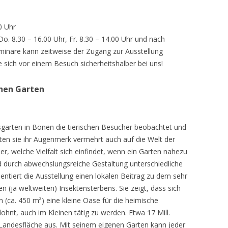
0 Uhr
 Do. 8.30 – 16.00 Uhr, Fr. 8.30 – 14.00 Uhr und nach
inare kann zeitweise der Zugang zur Ausstellung
e sich vor einem Besuch sicherheitshalber bei uns!
chen Garten
sgarten in Bönen die tierischen Besucher beobachtet und
teten sie ihr Augenmerk vermehrt auch auf die Welt der
r, welche Vielfalt sich einfindet, wenn ein Garten nahezu
d durch abwechslungsreiche Gestaltung unterschiedliche
ntiert die Ausstellung einen lokalen Beitrag zu dem sehr
 (ja weltweiten) Insektensterbens. Sie zeigt, dass sich
n (ca. 450 m²) eine kleine Oase für die heimische
lohnt, auch im Kleinen tätig zu werden. Etwa 17 Mill.
andesfläche aus. Mit seinem eigenen Garten kann jeder