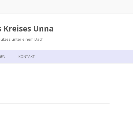
s Kreises Unna
hutzes unter einem Dach
Zum
Inhalt
GEN
KONTAKT
springen
GSKALENDER
ANFAHRT
T