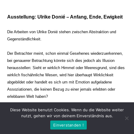
Ausstellung: Ulrike Donié – Anfang, Ende, Ewigkeit
Die Arbeiten von Ulrike Donié stehen zwischen Abstraktion und
Gegenständlichkeit.
Der Betrachter meint, schon einmal Gesehenes wiederzuerkennen,
bei genauerer Betrachtung könnte sich dies jedoch als Illusion
herausstellen: Sieht er wirklich Himmel oder Meeresgrund, sind dies
wirklich fischähnliche Wesen, wird hier überhaupt Wirklichkeit
abgebildet oder handelt es sich um mit Emotion aufgeladene
Assoziationen, die keinen Bezug zu einer jemals erlebten oder
erlebbaren Welt haben?
Diese Website benutzt Cookies. Wenn du die Website weiter
Verharren und Dynamik stehen sich dabei gegenüber. Zeit steht still
nutzt, gehen wir von deinem Einverständnis aus.
oder verrinnt im Nu. Es soll dabei eine Spannung, auch farblich, bis
Einverstanden !
zur Schmerzgrenze erzeugt werden. Die Arbeiten stellen ambivalente
Situationen dar. Kaum kann der Betrachter entscheiden, ob er hier