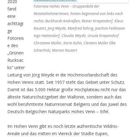
2020
Fotoreise Hohes Venn – Gruppenbild der
fand
ReiseteilnehmerInnen, hinten beginnend von links nach
eine
rechts: Burkhardt Andrießen, Reiner Kriependorf, Klaus
achttägi
Rautert, Jörg Weyde, Manfred Röhrig, Joachim Feldmann
ge
Ingo Hattendorf, Claudia Weyde, Ursula Kriependorf
Fotoreis
Christiane Müller, Karin Kühn, Clemens Müller Elke
e des
Schierholz, Marion Rautert
„Grünen
Rucksac
ks“ unter
Leitung von Jörg Weyde in die Hochmoorlandschaft des
Hohen Venns statt. Seit 1957 steht das Gebiet unter Schutz.
Damit ist das 5.000 Hektar große Hochplateau nicht nur das
älteste Naturschutzgebiet der Wallonie, sondern auch das
wohl berühmteste Naturreservat Belgiens und das Juwel des
Deutsch-Belgischen Naturparks Hohes Venn – Eifel.
Im Hohen Venn gibt es noch letzte authentische Wildnis-
Areale und das mitten im Viereck der Städte Eupen,