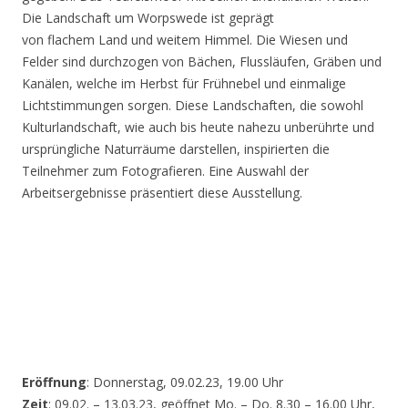
Die Landschaft um Worpswede ist geprägt
von flachem Land und weitem Himmel. Die Wiesen und
Felder sind durchzogen von Bächen, Flussläufen, Gräben und
Kanälen, welche im Herbst für Frühnebel und einmalige
Lichtstimmungen sorgen. Diese Landschaften, die sowohl
Kulturlandschaft, wie auch bis heute nahezu unberührte und
ursprüngliche Naturräume darstellen, inspirierten die
Teilnehmer zum Fotografieren. Eine Auswahl der
Arbeitsergebnisse präsentiert diese Ausstellung.
Eröffnung
: Donnerstag, 09.02.23, 19.00 Uhr
Zeit
: 09.02. – 13.03.23, geöffnet Mo. – Do. 8.30 – 16.00 Uhr,