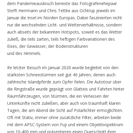
dem Pandemieausbruch bereiste das Fotografenehepaar
Steffi Herrmann und Chris Tettke aus Ochtrup jeweils im
Januar die Insel im Norden Europas. Dabei faszinierten nicht
nur die wechselnden Licht- und Wetterverhältnisse, sondern
auch abseits der bekannten Hotspots, soweit es das Wetter
zuließ, die teils zarten, teils heftigen Farbvariationen des
Eises, der Gewässer, der Bodenstrukturen
und des Himmels.
Ihr letzter Besuch im Januar 2020 wurde begleitet von den
stärksten Schneestürmen seit gut 40 Jahren, denen auch
zahlreiche Islandpferde zum Opfer fielen. Die Autotour über
die Ringstraße wurde geprägt von Glatteis und Fahrten hinter
Räumfahrzeugen, von Stürmen, die ein Verlassen der
Unterkünfte nicht zuließen, aber auch von traumhaft klaren
Tagen, die am Abend die Sicht auf Polarlichter ermöglichten.
Oft mit Stativ, immer ohne zusätzliche Filter, arbeiten beide
mit dem APSC-System von Fuji und einem Objektivspektrum
von 10-400 mm und präsentieren einen Querschnitt ihrer