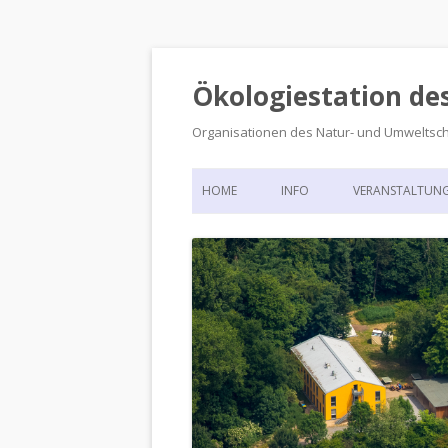
Ökologiestation de
Organisationen des Natur- und Umweltsc
HOME
INFO
VERANSTALTUN
ORGANISATIONSSTRUKTUR
VERANSTALTUN
DIE ÖKOLOGIESTATION – FAS
900 JAHRE VORGESCHICHTE