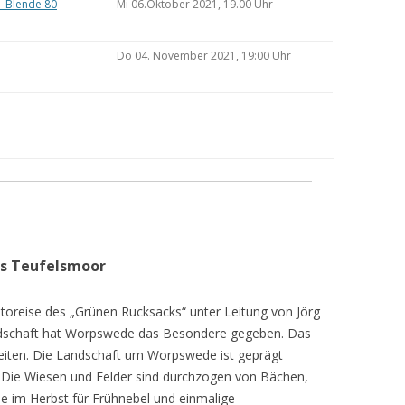
– Blende 80
Mi 06.Oktober 2021, 19.00 Uhr
Do 04. November 2021, 19:00 Uhr
as Teufelsmoor
toreise des „Grünen Rucksacks“ unter Leitung von Jörg
dschaft hat Worpswede das Besondere gegeben. Das
eiten. Die Landschaft um Worpswede ist geprägt
Die Wiesen und Felder sind durchzogen von Bächen,
e im Herbst für Frühnebel und einmalige