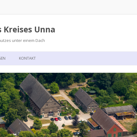
s Kreises Unna
hutzes unter einem Dach
Zum
Inhalt
GEN
KONTAKT
springen
GSKALENDER
ANFAHRT
T