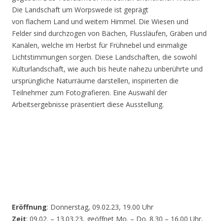
Die Landschaft um Worpswede ist geprägt
von flachem Land und weitem Himmel. Die Wiesen und
Felder sind durchzogen von Bächen, Flussläufen, Gräben und
Kanälen, welche im Herbst für Frühnebel und einmalige
Lichtstimmungen sorgen. Diese Landschaften, die sowohl
Kulturlandschaft, wie auch bis heute nahezu unberührte und
ursprüngliche Naturräume darstellen, inspirierten die
Teilnehmer zum Fotografieren. Eine Auswahl der
Arbeitsergebnisse präsentiert diese Ausstellung.
Eröffnung
: Donnerstag, 09.02.23, 19.00 Uhr
Zeit
: 09.02. – 13.03.23, geöffnet Mo. – Do. 8.30 – 16.00 Uhr,