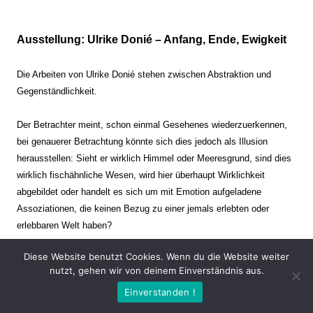
Ausstellung: Ulrike Donié – Anfang, Ende, Ewigkeit
Die Arbeiten von Ulrike Donié stehen zwischen Abstraktion und
Gegenständlichkeit.
Der Betrachter meint, schon einmal Gesehenes wiederzuerkennen,
bei genauerer Betrachtung könnte sich dies jedoch als Illusion
herausstellen: Sieht er wirklich Himmel oder Meeresgrund, sind dies
wirklich fischähnliche Wesen, wird hier überhaupt Wirklichkeit
abgebildet oder handelt es sich um mit Emotion aufgeladene
Assoziationen, die keinen Bezug zu einer jemals erlebten oder
erlebbaren Welt haben?
Diese Website benutzt Cookies. Wenn du die Website weiter
Verharren und Dynamik stehen sich dabei gegenüber. Zeit steht still
nutzt, gehen wir von deinem Einverständnis aus.
oder verrinnt im Nu. Es soll dabei eine Spannung, auch farblich, bis
Einverstanden !
zur Schmerzgrenze erzeugt werden. Die Arbeiten stellen ambivalente
Situationen dar. Kaum kann der Betrachter entscheiden, ob er hier