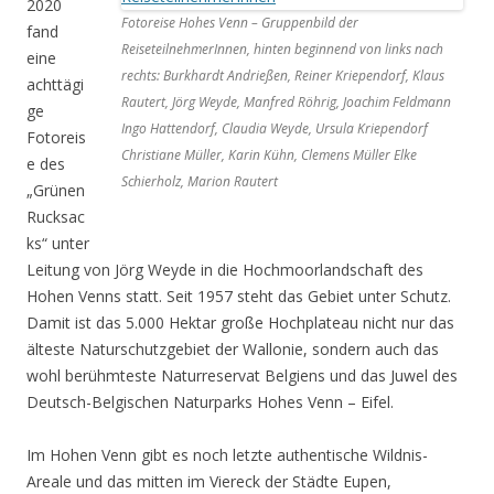
2020
Fotoreise Hohes Venn – Gruppenbild der
fand
ReiseteilnehmerInnen, hinten beginnend von links nach
eine
rechts: Burkhardt Andrießen, Reiner Kriependorf, Klaus
achttägi
Rautert, Jörg Weyde, Manfred Röhrig, Joachim Feldmann
ge
Ingo Hattendorf, Claudia Weyde, Ursula Kriependorf
Fotoreis
Christiane Müller, Karin Kühn, Clemens Müller Elke
e des
Schierholz, Marion Rautert
„Grünen
Rucksac
ks“ unter
Leitung von Jörg Weyde in die Hochmoorlandschaft des
Hohen Venns statt. Seit 1957 steht das Gebiet unter Schutz.
Damit ist das 5.000 Hektar große Hochplateau nicht nur das
älteste Naturschutzgebiet der Wallonie, sondern auch das
wohl berühmteste Naturreservat Belgiens und das Juwel des
Deutsch-Belgischen Naturparks Hohes Venn – Eifel.
Im Hohen Venn gibt es noch letzte authentische Wildnis-
Areale und das mitten im Viereck der Städte Eupen,