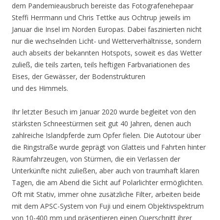
dem Pandemieausbruch bereiste das Fotografenehepaar
Steffi Herrmann und Chris Tettke aus Ochtrup jeweils im
Januar die Insel im Norden Europas. Dabei faszinierten nicht
nur die wechselnden Licht- und Wetterverhältnisse, sondern
auch abseits der bekannten Hotspots, soweit es das Wetter
zuließ, die teils zarten, teils heftigen Farbvariationen des
Eises, der Gewässer, der Bodenstrukturen
und des Himmels.
Ihr letzter Besuch im Januar 2020 wurde begleitet von den
stärksten Schneestürmen seit gut 40 Jahren, denen auch
zahlreiche Islandpferde zum Opfer fielen. Die Autotour über
die Ringstraße wurde geprägt von Glatteis und Fahrten hinter
Räumfahrzeugen, von Stürmen, die ein Verlassen der
Unterkünfte nicht zuließen, aber auch von traumhaft klaren
Tagen, die am Abend die Sicht auf Polarlichter ermöglichten.
Oft mit Stativ, immer ohne zusätzliche Filter, arbeiten beide
mit dem APSC-System von Fuji und einem Objektivspektrum
von 10-400 mm und präsentieren einen Querschnitt ihrer