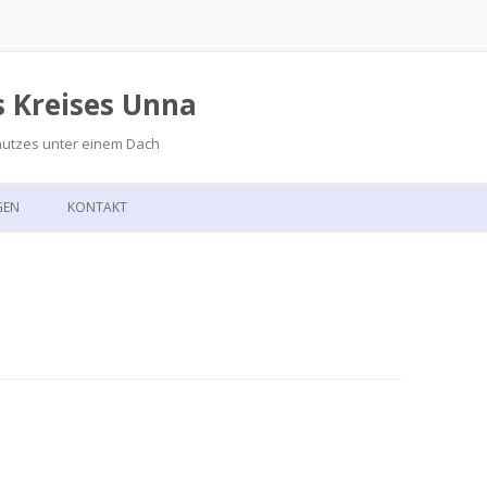
s Kreises Unna
hutzes unter einem Dach
Zum
Inhalt
GEN
KONTAKT
springen
GSKALENDER
ANFAHRT
T