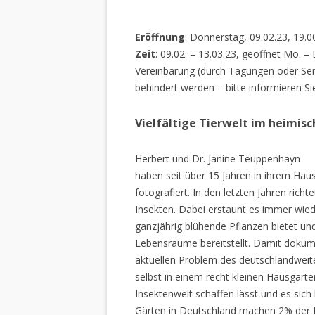
Eröffnung
: Donnerstag, 09.02.23, 19.0
Zeit
: 09.02. – 13.03.23, geöffnet Mo. –
Vereinbarung (durch Tagungen oder Sem
behindert werden – bitte informieren Si
Vielfältige Tierwelt im heimis
Herbert und Dr. Janine Teuppenhayn
haben seit über 15 Jahren in ihrem Hau
fotografiert. In den letzten Jahren rich
Insekten. Dabei erstaunt es immer wiede
ganzjährig blühende Pflanzen bietet un
Lebensräume bereitstellt. Damit dokume
aktuellen Problem des deutschlandweiten
selbst in einem recht kleinen Hausgarte
Insektenwelt schaffen lässt und es sich 
Gärten in Deutschland machen 2% der L