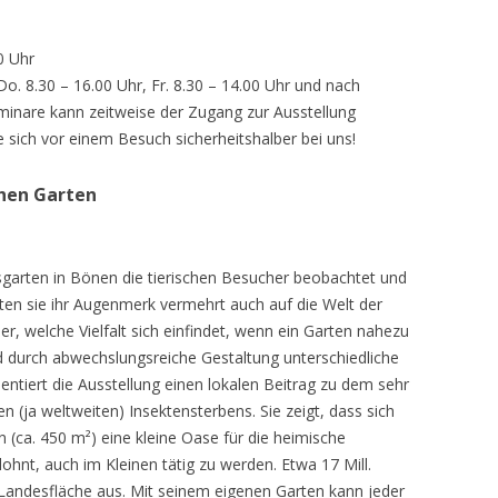
0 Uhr
 Do. 8.30 – 16.00 Uhr, Fr. 8.30 – 14.00 Uhr und nach
inare kann zeitweise der Zugang zur Ausstellung
e sich vor einem Besuch sicherheitshalber bei uns!
chen Garten
sgarten in Bönen die tierischen Besucher beobachtet und
teten sie ihr Augenmerk vermehrt auch auf die Welt der
r, welche Vielfalt sich einfindet, wenn ein Garten nahezu
d durch abwechslungsreiche Gestaltung unterschiedliche
ntiert die Ausstellung einen lokalen Beitrag zu dem sehr
 (ja weltweiten) Insektensterbens. Sie zeigt, dass sich
n (ca. 450 m²) eine kleine Oase für die heimische
lohnt, auch im Kleinen tätig zu werden. Etwa 17 Mill.
andesfläche aus. Mit seinem eigenen Garten kann jeder