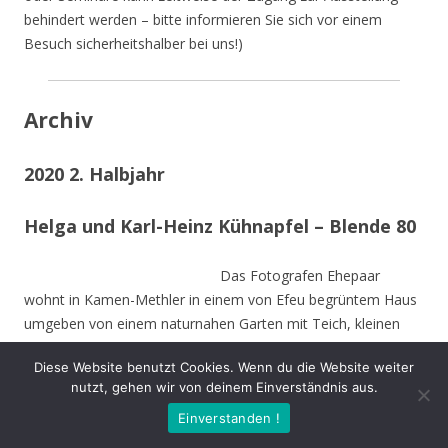
behindert werden – bitte informieren Sie sich vor einem
Besuch sicherheitshalber bei uns!)
Archiv
2020 2. Halbjahr
Helga und Karl-Heinz Kühnapfel – Blende 80
Das Fotografen Ehepaar
wohnt in Kamen-Methler in einem von Efeu begrüntem Haus
umgeben von einem naturnahen Garten mit Teich, kleinen
naturnahen Wiesen, Obstbäumen und weiteren hohen
Diese Website benutzt Cookies. Wenn du die Website weiter
Bäumen. Die Stämme der von Stürmen gefällten Bäume sind
nutzt, gehen wir von deinem Einverständnis aus.
zu Teilen im Garten integriert und dienen vielen Insekten und
Einverstanden !
Vögeln als Nahrungs-und Brutstätte.