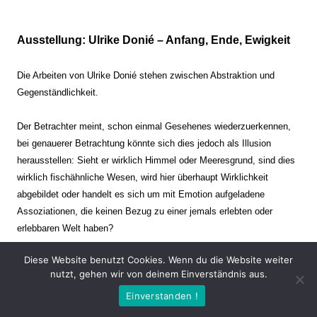
Ausstellung: Ulrike Donié – Anfang, Ende, Ewigkeit
Die Arbeiten von Ulrike Donié stehen zwischen Abstraktion und
Gegenständlichkeit.
Der Betrachter meint, schon einmal Gesehenes wiederzuerkennen,
bei genauerer Betrachtung könnte sich dies jedoch als Illusion
herausstellen: Sieht er wirklich Himmel oder Meeresgrund, sind dies
wirklich fischähnliche Wesen, wird hier überhaupt Wirklichkeit
abgebildet oder handelt es sich um mit Emotion aufgeladene
Assoziationen, die keinen Bezug zu einer jemals erlebten oder
erlebbaren Welt haben?
Diese Website benutzt Cookies. Wenn du die Website weiter
Verharren und Dynamik stehen sich dabei gegenüber. Zeit steht still
nutzt, gehen wir von deinem Einverständnis aus.
oder verrinnt im Nu. Es soll dabei eine Spannung, auch farblich, bis
Einverstanden !
zur Schmerzgrenze erzeugt werden. Die Arbeiten stellen ambivalente
Situationen dar. Kaum kann der Betrachter entscheiden, ob er hier