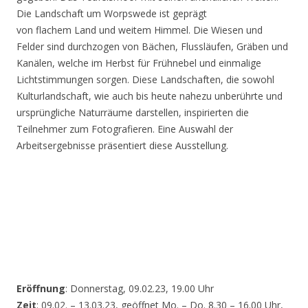
Die Landschaft um Worpswede ist geprägt
von flachem Land und weitem Himmel. Die Wiesen und
Felder sind durchzogen von Bächen, Flussläufen, Gräben und
Kanälen, welche im Herbst für Frühnebel und einmalige
Lichtstimmungen sorgen. Diese Landschaften, die sowohl
Kulturlandschaft, wie auch bis heute nahezu unberührte und
ursprüngliche Naturräume darstellen, inspirierten die
Teilnehmer zum Fotografieren. Eine Auswahl der
Arbeitsergebnisse präsentiert diese Ausstellung.
Eröffnung
: Donnerstag, 09.02.23, 19.00 Uhr
Zeit
: 09.02. – 13.03.23, geöffnet Mo. – Do. 8.30 – 16.00 Uhr,