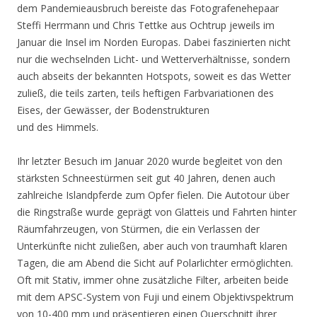
dem Pandemieausbruch bereiste das Fotografenehepaar
Steffi Herrmann und Chris Tettke aus Ochtrup jeweils im
Januar die Insel im Norden Europas. Dabei faszinierten nicht
nur die wechselnden Licht- und Wetterverhältnisse, sondern
auch abseits der bekannten Hotspots, soweit es das Wetter
zuließ, die teils zarten, teils heftigen Farbvariationen des
Eises, der Gewässer, der Bodenstrukturen
und des Himmels.
Ihr letzter Besuch im Januar 2020 wurde begleitet von den
stärksten Schneestürmen seit gut 40 Jahren, denen auch
zahlreiche Islandpferde zum Opfer fielen. Die Autotour über
die Ringstraße wurde geprägt von Glatteis und Fahrten hinter
Räumfahrzeugen, von Stürmen, die ein Verlassen der
Unterkünfte nicht zuließen, aber auch von traumhaft klaren
Tagen, die am Abend die Sicht auf Polarlichter ermöglichten.
Oft mit Stativ, immer ohne zusätzliche Filter, arbeiten beide
mit dem APSC-System von Fuji und einem Objektivspektrum
von 10-400 mm und präsentieren einen Querschnitt ihrer