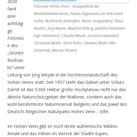
2020
Fotoreise Hohes Venn – Gruppenbild der
fand
ReiseteilnehmerInnen, hinten beginnend von links nach
eine
rechts: Burkhardt Andrießen, Reiner Kriependorf, Klaus
achttägi
Rautert, Jörg Weyde, Manfred Röhrig, Joachim Feldmann
ge
Ingo Hattendorf, Claudia Weyde, Ursula Kriependorf
Fotoreis
Christiane Müller, Karin Kühn, Clemens Müller Elke
e des
Schierholz, Marion Rautert
„Grünen
Rucksac
ks“ unter
Leitung von Jörg Weyde in die Hochmoorlandschaft des
Hohen Venns statt. Seit 1957 steht das Gebiet unter Schutz.
Damit ist das 5.000 Hektar große Hochplateau nicht nur das
älteste Naturschutzgebiet der Wallonie, sondern auch das
wohl berühmteste Naturreservat Belgiens und das Juwel des
Deutsch-Belgischen Naturparks Hohes Venn – Eifel.
Im Hohen Venn gibt es noch letzte authentische Wildnis-
Areale und das mitten im Viereck der Städte Eupen,