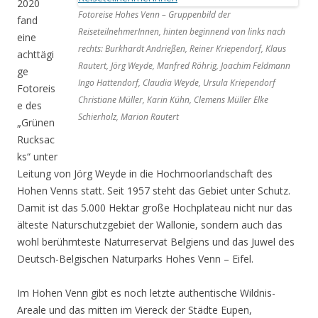
2020
Fotoreise Hohes Venn – Gruppenbild der
fand
ReiseteilnehmerInnen, hinten beginnend von links nach
eine
rechts: Burkhardt Andrießen, Reiner Kriependorf, Klaus
achttägi
Rautert, Jörg Weyde, Manfred Röhrig, Joachim Feldmann
ge
Ingo Hattendorf, Claudia Weyde, Ursula Kriependorf
Fotoreis
Christiane Müller, Karin Kühn, Clemens Müller Elke
e des
Schierholz, Marion Rautert
„Grünen
Rucksac
ks“ unter
Leitung von Jörg Weyde in die Hochmoorlandschaft des
Hohen Venns statt. Seit 1957 steht das Gebiet unter Schutz.
Damit ist das 5.000 Hektar große Hochplateau nicht nur das
älteste Naturschutzgebiet der Wallonie, sondern auch das
wohl berühmteste Naturreservat Belgiens und das Juwel des
Deutsch-Belgischen Naturparks Hohes Venn – Eifel.
Im Hohen Venn gibt es noch letzte authentische Wildnis-
Areale und das mitten im Viereck der Städte Eupen,