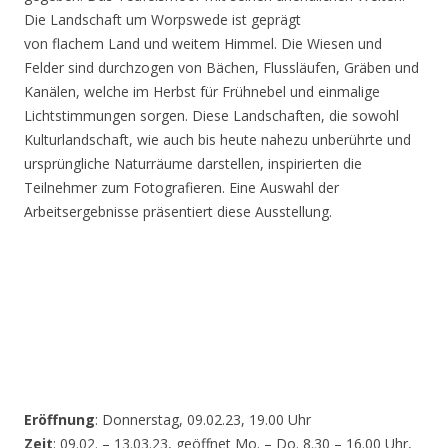
Die Landschaft um Worpswede ist geprägt
von flachem Land und weitem Himmel. Die Wiesen und
Felder sind durchzogen von Bächen, Flussläufen, Gräben und
Kanälen, welche im Herbst für Frühnebel und einmalige
Lichtstimmungen sorgen. Diese Landschaften, die sowohl
Kulturlandschaft, wie auch bis heute nahezu unberührte und
ursprüngliche Naturräume darstellen, inspirierten die
Teilnehmer zum Fotografieren. Eine Auswahl der
Arbeitsergebnisse präsentiert diese Ausstellung.
Eröffnung
: Donnerstag, 09.02.23, 19.00 Uhr
Zeit
: 09.02. – 13.03.23, geöffnet Mo. – Do. 8.30 – 16.00 Uhr,