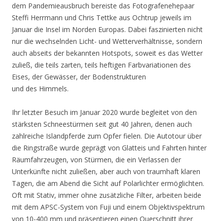
dem Pandemieausbruch bereiste das Fotografenehepaar
Steffi Herrmann und Chris Tettke aus Ochtrup jeweils im
Januar die Insel im Norden Europas. Dabei faszinierten nicht
nur die wechselnden Licht- und Wetterverhältnisse, sondern
auch abseits der bekannten Hotspots, soweit es das Wetter
zuließ, die teils zarten, teils heftigen Farbvariationen des
Eises, der Gewässer, der Bodenstrukturen
und des Himmels.
Ihr letzter Besuch im Januar 2020 wurde begleitet von den
stärksten Schneestürmen seit gut 40 Jahren, denen auch
zahlreiche Islandpferde zum Opfer fielen. Die Autotour über
die Ringstraße wurde geprägt von Glatteis und Fahrten hinter
Räumfahrzeugen, von Stürmen, die ein Verlassen der
Unterkünfte nicht zuließen, aber auch von traumhaft klaren
Tagen, die am Abend die Sicht auf Polarlichter ermöglichten.
Oft mit Stativ, immer ohne zusätzliche Filter, arbeiten beide
mit dem APSC-System von Fuji und einem Objektivspektrum
von 10-400 mm und präsentieren einen Querschnitt ihrer