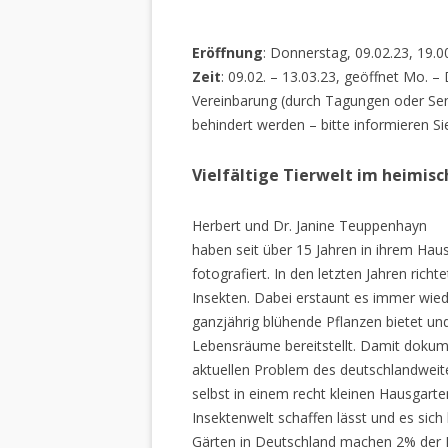
Eröffnung
: Donnerstag, 09.02.23, 19.0
Zeit
: 09.02. – 13.03.23, geöffnet Mo. –
Vereinbarung (durch Tagungen oder Sem
behindert werden – bitte informieren Si
Vielfältige Tierwelt im heimis
Herbert und Dr. Janine Teuppenhayn
haben seit über 15 Jahren in ihrem Hau
fotografiert. In den letzten Jahren rich
Insekten. Dabei erstaunt es immer wiede
ganzjährig blühende Pflanzen bietet un
Lebensräume bereitstellt. Damit dokume
aktuellen Problem des deutschlandweiten
selbst in einem recht kleinen Hausgarte
Insektenwelt schaffen lässt und es sich 
Gärten in Deutschland machen 2% der L