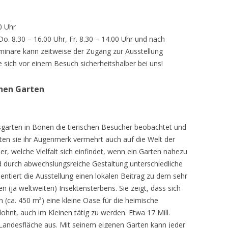
0 Uhr
 Do. 8.30 – 16.00 Uhr, Fr. 8.30 – 14.00 Uhr und nach
inare kann zeitweise der Zugang zur Ausstellung
e sich vor einem Besuch sicherheitshalber bei uns!
chen Garten
sgarten in Bönen die tierischen Besucher beobachtet und
teten sie ihr Augenmerk vermehrt auch auf die Welt der
r, welche Vielfalt sich einfindet, wenn ein Garten nahezu
d durch abwechslungsreiche Gestaltung unterschiedliche
ntiert die Ausstellung einen lokalen Beitrag zu dem sehr
 (ja weltweiten) Insektensterbens. Sie zeigt, dass sich
n (ca. 450 m²) eine kleine Oase für die heimische
lohnt, auch im Kleinen tätig zu werden. Etwa 17 Mill.
andesfläche aus. Mit seinem eigenen Garten kann jeder