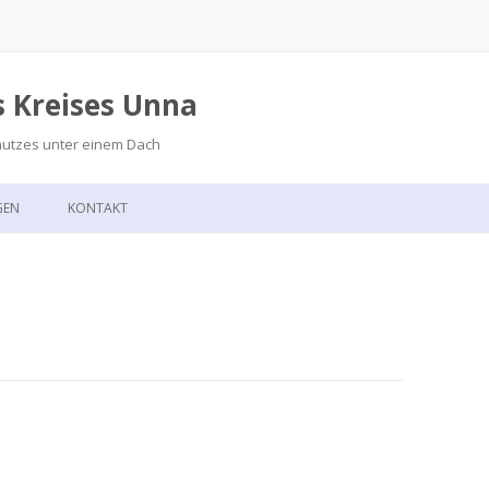
s Kreises Unna
hutzes unter einem Dach
Zum
Inhalt
GEN
KONTAKT
springen
GSKALENDER
ANFAHRT
T