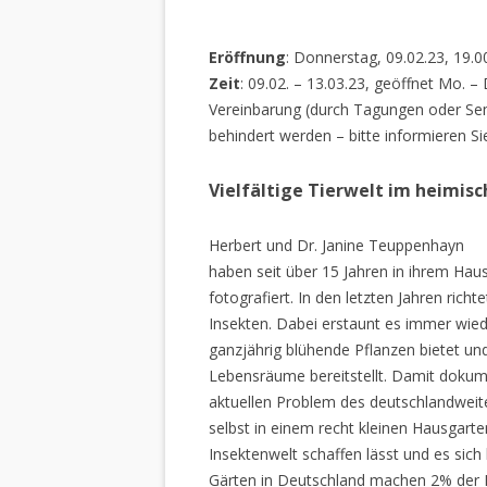
Eröffnung
: Donnerstag, 09.02.23, 19.0
Zeit
: 09.02. – 13.03.23, geöffnet Mo. –
Vereinbarung (durch Tagungen oder Sem
behindert werden – bitte informieren Si
Vielfältige Tierwelt im heimis
Herbert und Dr. Janine Teuppenhayn
haben seit über 15 Jahren in ihrem Hau
fotografiert. In den letzten Jahren rich
Insekten. Dabei erstaunt es immer wiede
ganzjährig blühende Pflanzen bietet un
Lebensräume bereitstellt. Damit dokume
aktuellen Problem des deutschlandweiten
selbst in einem recht kleinen Hausgarte
Insektenwelt schaffen lässt und es sich 
Gärten in Deutschland machen 2% der L