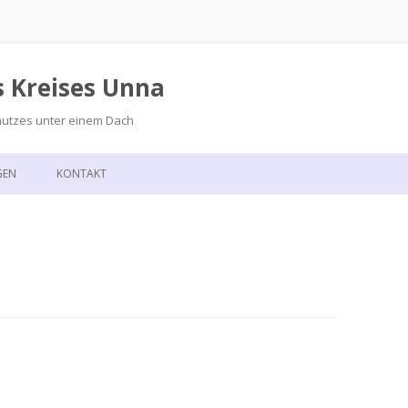
s Kreises Unna
hutzes unter einem Dach
Zum
Inhalt
GEN
KONTAKT
springen
GSKALENDER
ANFAHRT
T