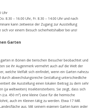
0 Uhr
 Do. 8.30 – 16.00 Uhr, Fr. 8.30 – 14.00 Uhr und nach
inare kann zeitweise der Zugang zur Ausstellung
e sich vor einem Besuch sicherheitshalber bei uns!
chen Garten
sgarten in Bönen die tierischen Besucher beobachtet und
teten sie ihr Augenmerk vermehrt auch auf die Welt der
r, welche Vielfalt sich einfindet, wenn ein Garten nahezu
d durch abwechslungsreiche Gestaltung unterschiedliche
ntiert die Ausstellung einen lokalen Beitrag zu dem sehr
 (ja weltweiten) Insektensterbens. Sie zeigt, dass sich
n (ca. 450 m²) eine kleine Oase für die heimische
lohnt, auch im Kleinen tätig zu werden. Etwa 17 Mill.
andesfläche aus. Mit seinem eigenen Garten kann jeder