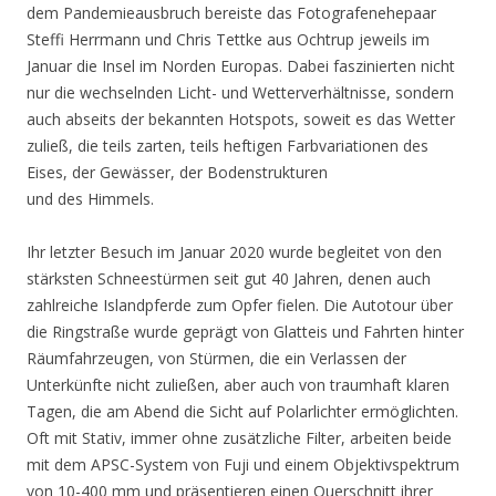
dem Pandemieausbruch bereiste das Fotografenehepaar
Steffi Herrmann und Chris Tettke aus Ochtrup jeweils im
Januar die Insel im Norden Europas. Dabei faszinierten nicht
nur die wechselnden Licht- und Wetterverhältnisse, sondern
auch abseits der bekannten Hotspots, soweit es das Wetter
zuließ, die teils zarten, teils heftigen Farbvariationen des
Eises, der Gewässer, der Bodenstrukturen
und des Himmels.
Ihr letzter Besuch im Januar 2020 wurde begleitet von den
stärksten Schneestürmen seit gut 40 Jahren, denen auch
zahlreiche Islandpferde zum Opfer fielen. Die Autotour über
die Ringstraße wurde geprägt von Glatteis und Fahrten hinter
Räumfahrzeugen, von Stürmen, die ein Verlassen der
Unterkünfte nicht zuließen, aber auch von traumhaft klaren
Tagen, die am Abend die Sicht auf Polarlichter ermöglichten.
Oft mit Stativ, immer ohne zusätzliche Filter, arbeiten beide
mit dem APSC-System von Fuji und einem Objektivspektrum
von 10-400 mm und präsentieren einen Querschnitt ihrer