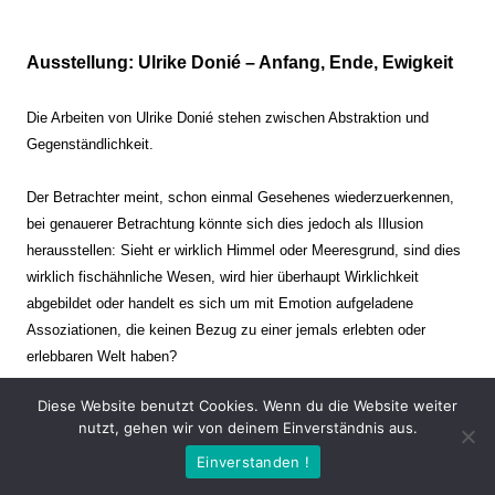
Ausstellung: Ulrike Donié – Anfang, Ende, Ewigkeit
Die Arbeiten von Ulrike Donié stehen zwischen Abstraktion und
Gegenständlichkeit.
Der Betrachter meint, schon einmal Gesehenes wiederzuerkennen,
bei genauerer Betrachtung könnte sich dies jedoch als Illusion
herausstellen: Sieht er wirklich Himmel oder Meeresgrund, sind dies
wirklich fischähnliche Wesen, wird hier überhaupt Wirklichkeit
abgebildet oder handelt es sich um mit Emotion aufgeladene
Assoziationen, die keinen Bezug zu einer jemals erlebten oder
erlebbaren Welt haben?
Diese Website benutzt Cookies. Wenn du die Website weiter
Verharren und Dynamik stehen sich dabei gegenüber. Zeit steht still
nutzt, gehen wir von deinem Einverständnis aus.
oder verrinnt im Nu. Es soll dabei eine Spannung, auch farblich, bis
Einverstanden !
zur Schmerzgrenze erzeugt werden. Die Arbeiten stellen ambivalente
Situationen dar. Kaum kann der Betrachter entscheiden, ob er hier