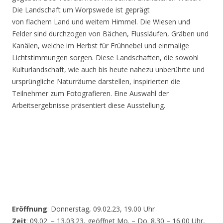
Die Landschaft um Worpswede ist geprägt
von flachem Land und weitem Himmel. Die Wiesen und
Felder sind durchzogen von Bächen, Flussläufen, Gräben und
Kanälen, welche im Herbst für Frühnebel und einmalige
Lichtstimmungen sorgen. Diese Landschaften, die sowohl
Kulturlandschaft, wie auch bis heute nahezu unberührte und
ursprüngliche Naturräume darstellen, inspirierten die
Teilnehmer zum Fotografieren. Eine Auswahl der
Arbeitsergebnisse präsentiert diese Ausstellung.
Eröffnung
: Donnerstag, 09.02.23, 19.00 Uhr
Zeit
: 09.02. – 13.03.23, geöffnet Mo. – Do. 8.30 – 16.00 Uhr,