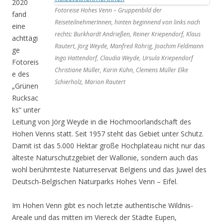
2020
Fotoreise Hohes Venn – Gruppenbild der
fand
ReiseteilnehmerInnen, hinten beginnend von links nach
eine
rechts: Burkhardt Andrießen, Reiner Kriependorf, Klaus
achttägi
Rautert, Jörg Weyde, Manfred Röhrig, Joachim Feldmann
ge
Ingo Hattendorf, Claudia Weyde, Ursula Kriependorf
Fotoreis
Christiane Müller, Karin Kühn, Clemens Müller Elke
e des
Schierholz, Marion Rautert
„Grünen
Rucksac
ks“ unter
Leitung von Jörg Weyde in die Hochmoorlandschaft des
Hohen Venns statt. Seit 1957 steht das Gebiet unter Schutz.
Damit ist das 5.000 Hektar große Hochplateau nicht nur das
älteste Naturschutzgebiet der Wallonie, sondern auch das
wohl berühmteste Naturreservat Belgiens und das Juwel des
Deutsch-Belgischen Naturparks Hohes Venn – Eifel.
Im Hohen Venn gibt es noch letzte authentische Wildnis-
Areale und das mitten im Viereck der Städte Eupen,