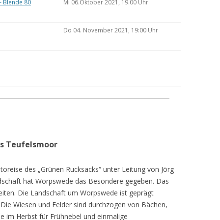
– Blende 80
Mi 06.Oktober 2021, 19.00 Uhr
Do 04. November 2021, 19:00 Uhr
as Teufelsmoor
toreise des „Grünen Rucksacks“ unter Leitung von Jörg
dschaft hat Worpswede das Besondere gegeben. Das
eiten. Die Landschaft um Worpswede ist geprägt
Die Wiesen und Felder sind durchzogen von Bächen,
e im Herbst für Frühnebel und einmalige