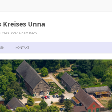
s Kreises Unna
hutzes unter einem Dach
Zum
Inhalt
GEN
KONTAKT
springen
GSKALENDER
ANFAHRT
T