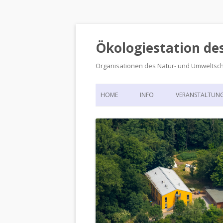
Ökologiestation de
Organisationen des Natur- und Umweltsc
HOME
INFO
VERANSTALTUN
ORGANISATIONSSTRUKTUR
VERANSTALTUN
DIE ÖKOLOGIESTATION – FAS
900 JAHRE VORGESCHICHTE