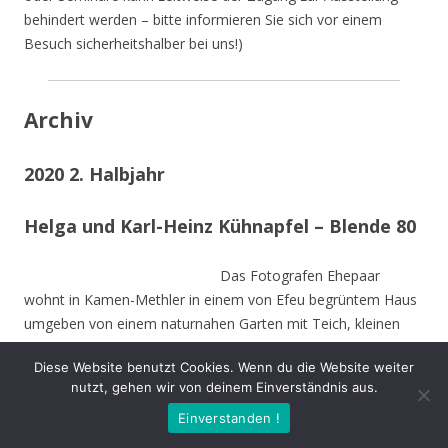
behindert werden – bitte informieren Sie sich vor einem
Besuch sicherheitshalber bei uns!)
Archiv
2020 2. Halbjahr
Helga und Karl-Heinz Kühnapfel – Blende 80
Das Fotografen Ehepaar
wohnt in Kamen-Methler in einem von Efeu begrüntem Haus
umgeben von einem naturnahen Garten mit Teich, kleinen
naturnahen Wiesen, Obstbäumen und weiteren hohen
Diese Website benutzt Cookies. Wenn du die Website weiter
Bäumen. Die Stämme der von Stürmen gefällten Bäume sind
nutzt, gehen wir von deinem Einverständnis aus.
zu Teilen im Garten integriert und dienen vielen Insekten und
Einverstanden !
Vögeln als Nahrungs-und Brutstätte.