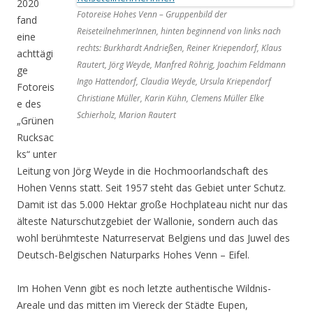
2020
Fotoreise Hohes Venn – Gruppenbild der
fand
ReiseteilnehmerInnen, hinten beginnend von links nach
eine
rechts: Burkhardt Andrießen, Reiner Kriependorf, Klaus
achttägi
Rautert, Jörg Weyde, Manfred Röhrig, Joachim Feldmann
ge
Ingo Hattendorf, Claudia Weyde, Ursula Kriependorf
Fotoreis
Christiane Müller, Karin Kühn, Clemens Müller Elke
e des
Schierholz, Marion Rautert
„Grünen
Rucksac
ks“ unter
Leitung von Jörg Weyde in die Hochmoorlandschaft des
Hohen Venns statt. Seit 1957 steht das Gebiet unter Schutz.
Damit ist das 5.000 Hektar große Hochplateau nicht nur das
älteste Naturschutzgebiet der Wallonie, sondern auch das
wohl berühmteste Naturreservat Belgiens und das Juwel des
Deutsch-Belgischen Naturparks Hohes Venn – Eifel.
Im Hohen Venn gibt es noch letzte authentische Wildnis-
Areale und das mitten im Viereck der Städte Eupen,