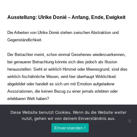
Ausstellung: Ulrike Donié – Anfang, Ende, Ewigkeit
Die Arbeiten von Ulrike Donié stehen zwischen Abstraktion und
Gegenständlichkeit.
Der Betrachter meint, schon einmal Gesehenes wiederzuerkennen,
bei genauerer Betrachtung könnte sich dies jedoch als Illusion
herausstellen: Sieht er wirklich Himmel oder Meeresgrund, sind dies
wirklich fischähnliche Wesen, wird hier überhaupt Wirklichkeit
abgebildet oder handelt es sich um mit Emotion aufgeladene
Assoziationen, die keinen Bezug zu einer jemals erlebten oder
erlebbaren Welt haben?
Diese Website benutzt Cookies. Wenn du die Website weiter
Verharren und Dynamik stehen sich dabei gegenüber. Zeit steht still
nutzt, gehen wir von deinem Einverständnis aus.
oder verrinnt im Nu. Es soll dabei eine Spannung, auch farblich, bis
Einverstanden !
zur Schmerzgrenze erzeugt werden. Die Arbeiten stellen ambivalente
Situationen dar. Kaum kann der Betrachter entscheiden, ob er hier