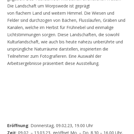
Die Landschaft um Worpswede ist geprägt
von flachem Land und weitem Himmel. Die Wiesen und
Felder sind durchzogen von Bächen, Flussläufen, Gräben und
Kanälen, welche im Herbst für Frühnebel und einmalige
Lichtstimmungen sorgen. Diese Landschaften, die sowohl
Kulturlandschaft, wie auch bis heute nahezu unberührte und
ursprüngliche Naturräume darstellen, inspirierten die
Teilnehmer zum Fotografieren. Eine Auswahl der
Arbeitsergebnisse präsentiert diese Ausstellung.
Eröffnung
: Donnerstag, 09.02.23, 19.00 Uhr
Zeit
: 09.02. – 13.03.23, geöffnet Mo. – Do. 8.30 – 16.00 Uhr,