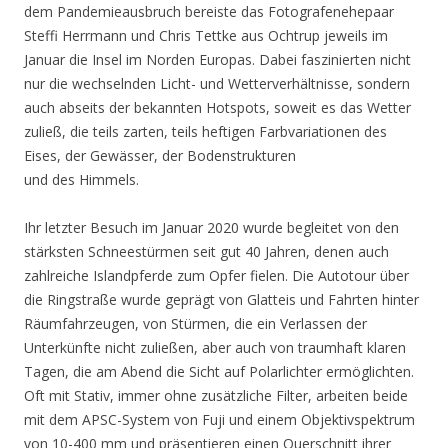
dem Pandemieausbruch bereiste das Fotografenehepaar
Steffi Herrmann und Chris Tettke aus Ochtrup jeweils im
Januar die Insel im Norden Europas. Dabei faszinierten nicht
nur die wechselnden Licht- und Wetterverhältnisse, sondern
auch abseits der bekannten Hotspots, soweit es das Wetter
zuließ, die teils zarten, teils heftigen Farbvariationen des
Eises, der Gewässer, der Bodenstrukturen
und des Himmels.
Ihr letzter Besuch im Januar 2020 wurde begleitet von den
stärksten Schneestürmen seit gut 40 Jahren, denen auch
zahlreiche Islandpferde zum Opfer fielen. Die Autotour über
die Ringstraße wurde geprägt von Glatteis und Fahrten hinter
Räumfahrzeugen, von Stürmen, die ein Verlassen der
Unterkünfte nicht zuließen, aber auch von traumhaft klaren
Tagen, die am Abend die Sicht auf Polarlichter ermöglichten.
Oft mit Stativ, immer ohne zusätzliche Filter, arbeiten beide
mit dem APSC-System von Fuji und einem Objektivspektrum
von 10-400 mm und präsentieren einen Querschnitt ihrer