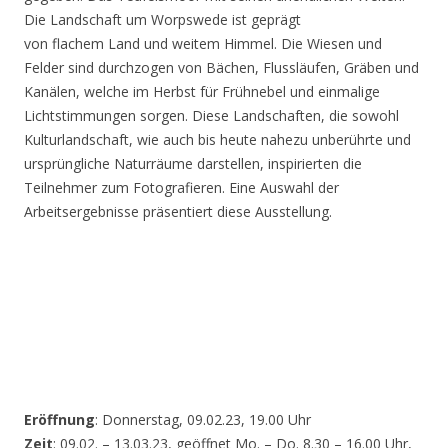
Die Landschaft um Worpswede ist geprägt
von flachem Land und weitem Himmel. Die Wiesen und
Felder sind durchzogen von Bächen, Flussläufen, Gräben und
Kanälen, welche im Herbst für Frühnebel und einmalige
Lichtstimmungen sorgen. Diese Landschaften, die sowohl
Kulturlandschaft, wie auch bis heute nahezu unberührte und
ursprüngliche Naturräume darstellen, inspirierten die
Teilnehmer zum Fotografieren. Eine Auswahl der
Arbeitsergebnisse präsentiert diese Ausstellung.
Eröffnung
: Donnerstag, 09.02.23, 19.00 Uhr
Zeit
: 09.02. – 13.03.23, geöffnet Mo. – Do. 8.30 – 16.00 Uhr,