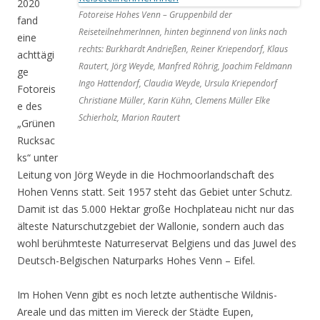
2020
Fotoreise Hohes Venn – Gruppenbild der
fand
ReiseteilnehmerInnen, hinten beginnend von links nach
eine
rechts: Burkhardt Andrießen, Reiner Kriependorf, Klaus
achttägi
Rautert, Jörg Weyde, Manfred Röhrig, Joachim Feldmann
ge
Ingo Hattendorf, Claudia Weyde, Ursula Kriependorf
Fotoreis
Christiane Müller, Karin Kühn, Clemens Müller Elke
e des
Schierholz, Marion Rautert
„Grünen
Rucksac
ks“ unter
Leitung von Jörg Weyde in die Hochmoorlandschaft des
Hohen Venns statt. Seit 1957 steht das Gebiet unter Schutz.
Damit ist das 5.000 Hektar große Hochplateau nicht nur das
älteste Naturschutzgebiet der Wallonie, sondern auch das
wohl berühmteste Naturreservat Belgiens und das Juwel des
Deutsch-Belgischen Naturparks Hohes Venn – Eifel.
Im Hohen Venn gibt es noch letzte authentische Wildnis-
Areale und das mitten im Viereck der Städte Eupen,