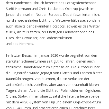
dem Pandemieausbruch bereiste das Fotografenehepaar
Steffi Herrmann und Chris Tettke aus Ochtrup jeweils im
Januar die Insel im Norden Europas. Dabei faszinierten nicht
nur die wechselnden Licht- und Wetterverhältnisse, sondern
auch abseits der bekannten Hotspots, soweit es das Wetter
zuließ, die teils zarten, teils heftigen Farbvariationen des
Eises, der Gewässer, der Bodenstrukturen
und des Himmels.
Ihr letzter Besuch im Januar 2020 wurde begleitet von den
stärksten Schneestürmen seit gut 40 Jahren, denen auch
zahlreiche Islandpferde zum Opfer fielen. Die Autotour über
die Ringstraße wurde geprägt von Glatteis und Fahrten hinter
Räumfahrzeugen, von Stürmen, die ein Verlassen der
Unterkünfte nicht zuließen, aber auch von traumhaft klaren
Tagen, die am Abend die Sicht auf Polarlichter ermöglichten.
Oft mit Stativ, immer ohne zusätzliche Filter, arbeiten beide
mit dem APSC-System von Fuji und einem Objektivspektrum
von 10-400 mm und präsentieren einen Querschnitt ihrer