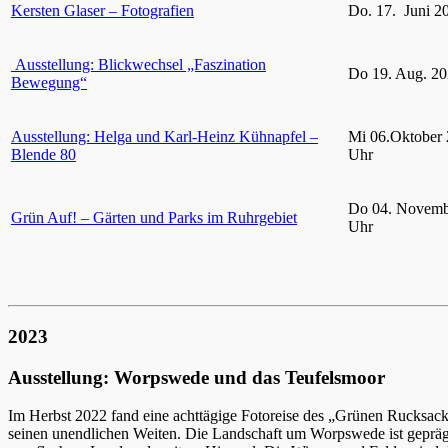
Kersten Glaser – Fotografien
Do. 17. Juni 2
Ausstellung: Blickwechsel „Faszination
Do 19. Aug. 20
Bewegung“
Ausstellung: Helga und Karl-Heinz Kühnapfel –
Mi 06.Oktober 
Blende 80
Uhr
Do 04. Novemb
Grün Auf! – Gärten und Parks im Ruhrgebiet
Uhr
2023
Ausstellung: Worpswede und das Teufelsmoor
Im Herbst 2022 fand eine achttägige Fotoreise des „Grünen Rucksac
seinen unendlichen Weiten. Die Landschaft um Worpswede ist gepräg