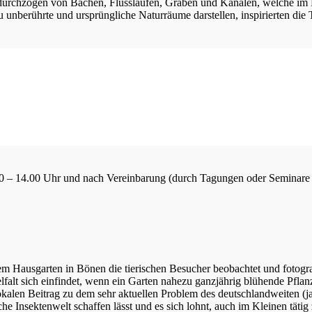
urchzogen von Bächen, Flussläufen, Gräben und Kanälen, welche im H
u unberührte und ursprüngliche Naturräume darstellen, inspirierten di
8.30 – 14.00 Uhr und nach Vereinbarung (durch Tagungen oder Seminare
m Hausgarten in Bönen die tierischen Besucher beobachtet und fotograf
elfalt sich einfindet, wenn ein Garten nahezu ganzjährig blühende Pfla
kalen Beitrag zu dem sehr aktuellen Problem des deutschlandweiten (ja w
sche Insektenwelt schaffen lässt und es sich lohnt, auch im Kleinen tä