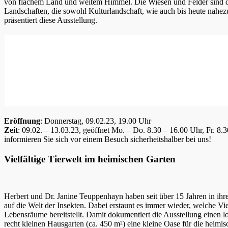
von flachem Land und weitem Himmel. Die Wiesen und Felder sind d
Landschaften, die sowohl Kulturlandschaft, wie auch bis heute nahez
präsentiert diese Ausstellung.
Eröffnung
: Donnerstag, 09.02.23, 19.00 Uhr
Zeit
: 09.02. – 13.03.23, geöffnet Mo. – Do. 8.30 – 16.00 Uhr, Fr. 
informieren Sie sich vor einem Besuch sicherheitshalber bei uns!
Vielfältige Tierwelt im heimischen Garten
Herbert und Dr. Janine Teuppenhayn haben seit über 15 Jahren in ihre
auf die Welt der Insekten. Dabei erstaunt es immer wieder, welche Vi
Lebensräume bereitstellt. Damit dokumentiert die Ausstellung einen lo
recht kleinen Hausgarten (ca. 450 m²) eine kleine Oase für die heimi