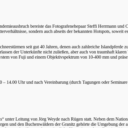
ndemieausbruch bereiste das Fotografenehepaar Steffi Herrmann und Ch
rverhältnisse, sondern auch abseits der bekannten Hotspots, soweit es da
Schneestürmen seit gut 40 Jahren, denen auch zahlreiche Islandpferde 
lassen der Unterkünfte nicht zuließen, aber auch von traumhaft klaren 
-System von Fuji und einem Objektivspektrum von 10-400 mm und präsent
.30 – 14.00 Uhr und nach Vereinbarung (durch Tagungen oder Seminare 
ks“ unter Leitung von Jörg Weyde nach Rügen statt. Neben dem Natio
ergen und den Buchenwäldern der Granitz gehörte die Umgebung der alt