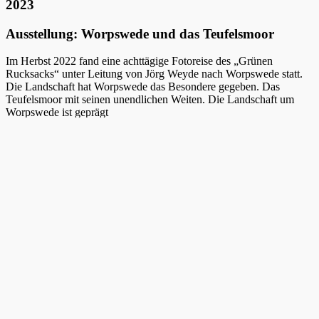
2023
Ausstellung: Worpswede und das Teufelsmoor
Im Herbst 2022 fand eine achttägige Fotoreise des „Grünen
Rucksacks“ unter Leitung von Jörg Weyde nach Worpswede statt.
Die Landschaft hat Worpswede das Besondere gegeben. Das
Teufelsmoor mit seinen unendlichen Weiten. Die Landschaft um
Worpswede ist geprägt
von flachem Land und weitem Himmel. Die Wiesen und Felder sind
durchzogen von Bächen, Flussläufen, Gräben und Kanälen, welche
im Herbst für Frühnebel und einmalige Lichtstimmungen sorgen.
Diese Landschaften, die sowohl Kulturlandschaft, wie auch bis
heute nahezu unberührte und ursprüngliche Naturräume darstellen,
inspirierten die Teilnehmer zum Fotografieren. Eine Auswahl der
Arbeitsergebnisse präsentiert diese Ausstellung.