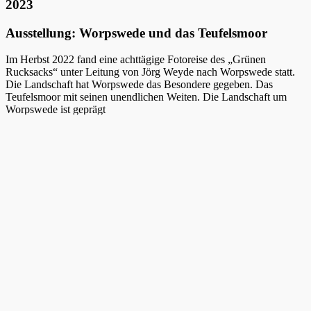
2023
Ausstellung: Worpswede und das Teufelsmoor
Im Herbst 2022 fand eine achttägige Fotoreise des „Grünen
Rucksacks“ unter Leitung von Jörg Weyde nach Worpswede statt.
Die Landschaft hat Worpswede das Besondere gegeben. Das
Teufelsmoor mit seinen unendlichen Weiten. Die Landschaft um
Worpswede ist geprägt
von flachem Land und weitem Himmel. Die Wiesen und Felder sind
durchzogen von Bächen, Flussläufen, Gräben und Kanälen, welche
im Herbst für Frühnebel und einmalige Lichtstimmungen sorgen.
Diese Landschaften, die sowohl Kulturlandschaft, wie auch bis
heute nahezu unberührte und ursprüngliche Naturräume darstellen,
inspirierten die Teilnehmer zum Fotografieren. Eine Auswahl der
Arbeitsergebnisse präsentiert diese Ausstellung.