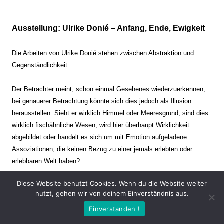
Ausstellung: Ulrike Donié – Anfang, Ende, Ewigkeit
Die Arbeiten von Ulrike Donié stehen zwischen Abstraktion und
Gegenständlichkeit.
Der Betrachter meint, schon einmal Gesehenes wiederzuerkennen,
bei genauerer Betrachtung könnte sich dies jedoch als Illusion
herausstellen: Sieht er wirklich Himmel oder Meeresgrund, sind dies
wirklich fischähnliche Wesen, wird hier überhaupt Wirklichkeit
abgebildet oder handelt es sich um mit Emotion aufgeladene
Assoziationen, die keinen Bezug zu einer jemals erlebten oder
erlebbaren Welt haben?
Diese Website benutzt Cookies. Wenn du die Website weiter
Verharren und Dynamik stehen sich dabei gegenüber. Zeit steht still
nutzt, gehen wir von deinem Einverständnis aus.
oder verrinnt im Nu. Es soll dabei eine Spannung, auch farblich, bis
Einverstanden !
zur Schmerzgrenze erzeugt werden. Die Arbeiten stellen ambivalente
Situationen dar. Kaum kann der Betrachter entscheiden, ob er hier