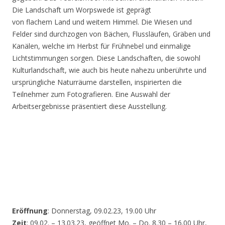
Die Landschaft um Worpswede ist geprägt
von flachem Land und weitem Himmel. Die Wiesen und
Felder sind durchzogen von Bächen, Flussläufen, Gräben und
Kanälen, welche im Herbst für Frühnebel und einmalige
Lichtstimmungen sorgen. Diese Landschaften, die sowohl
Kulturlandschaft, wie auch bis heute nahezu unberührte und
ursprüngliche Naturräume darstellen, inspirierten die
Teilnehmer zum Fotografieren. Eine Auswahl der
Arbeitsergebnisse präsentiert diese Ausstellung.
Eröffnung
: Donnerstag, 09.02.23, 19.00 Uhr
Zeit
: 09.02. – 13.03.23, geöffnet Mo. – Do. 8.30 – 16.00 Uhr,