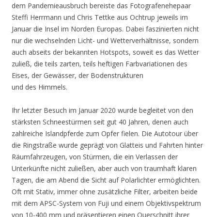
dem Pandemieausbruch bereiste das Fotografenehepaar
Steffi Herrmann und Chris Tettke aus Ochtrup jeweils im
Januar die Insel im Norden Europas. Dabei faszinierten nicht
nur die wechselnden Licht- und Wetterverhältnisse, sondern
auch abseits der bekannten Hotspots, soweit es das Wetter
zuließ, die teils zarten, teils heftigen Farbvariationen des
Eises, der Gewässer, der Bodenstrukturen
und des Himmels.
Ihr letzter Besuch im Januar 2020 wurde begleitet von den
stärksten Schneestürmen seit gut 40 Jahren, denen auch
zahlreiche Islandpferde zum Opfer fielen. Die Autotour über
die Ringstraße wurde geprägt von Glatteis und Fahrten hinter
Räumfahrzeugen, von Stürmen, die ein Verlassen der
Unterkünfte nicht zuließen, aber auch von traumhaft klaren
Tagen, die am Abend die Sicht auf Polarlichter ermöglichten.
Oft mit Stativ, immer ohne zusätzliche Filter, arbeiten beide
mit dem APSC-System von Fuji und einem Objektivspektrum
von 10-400 mm und präsentieren einen Querschnitt ihrer