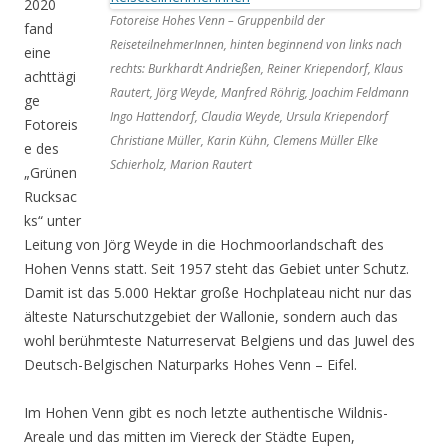
2020
Fotoreise Hohes Venn – Gruppenbild der
fand
ReiseteilnehmerInnen, hinten beginnend von links nach
eine
rechts: Burkhardt Andrießen, Reiner Kriependorf, Klaus
achttägi
Rautert, Jörg Weyde, Manfred Röhrig, Joachim Feldmann
ge
Ingo Hattendorf, Claudia Weyde, Ursula Kriependorf
Fotoreis
Christiane Müller, Karin Kühn, Clemens Müller Elke
e des
Schierholz, Marion Rautert
„Grünen
Rucksac
ks“ unter
Leitung von Jörg Weyde in die Hochmoorlandschaft des
Hohen Venns statt. Seit 1957 steht das Gebiet unter Schutz.
Damit ist das 5.000 Hektar große Hochplateau nicht nur das
älteste Naturschutzgebiet der Wallonie, sondern auch das
wohl berühmteste Naturreservat Belgiens und das Juwel des
Deutsch-Belgischen Naturparks Hohes Venn – Eifel.
Im Hohen Venn gibt es noch letzte authentische Wildnis-
Areale und das mitten im Viereck der Städte Eupen,