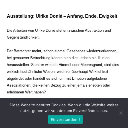
Ausstellung: Ulrike Donié – Anfang, Ende, Ewigkeit
Die Arbeiten von Ulrike Donié stehen zwischen Abstraktion und
Gegenständlichkeit.
Der Betrachter meint, schon einmal Gesehenes wiederzuerkennen,
bei genauerer Betrachtung könnte sich dies jedoch als Illusion
herausstellen: Sieht er wirklich Himmel oder Meeresgrund, sind dies
wirklich fischähnliche Wesen, wird hier überhaupt Wirklichkeit
abgebildet oder handelt es sich um mit Emotion aufgeladene
Assoziationen, die keinen Bezug zu einer jemals erlebten oder
erlebbaren Welt haben?
Diese Website benutzt Cookies. Wenn du die Website weiter
Verharren und Dynamik stehen sich dabei gegenüber. Zeit steht still
nutzt, gehen wir von deinem Einverständnis aus.
oder verrinnt im Nu. Es soll dabei eine Spannung, auch farblich, bis
Einverstanden !
zur Schmerzgrenze erzeugt werden. Die Arbeiten stellen ambivalente
Situationen dar. Kaum kann der Betrachter entscheiden, ob er hier