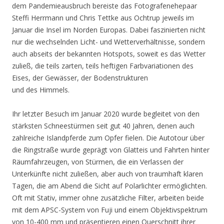
dem Pandemieausbruch bereiste das Fotografenehepaar
Steffi Herrmann und Chris Tettke aus Ochtrup jeweils im
Januar die Insel im Norden Europas. Dabei faszinierten nicht
nur die wechselnden Licht- und Wetterverhältnisse, sondern
auch abseits der bekannten Hotspots, soweit es das Wetter
zuließ, die teils zarten, teils heftigen Farbvariationen des
Eises, der Gewässer, der Bodenstrukturen
und des Himmels.
Ihr letzter Besuch im Januar 2020 wurde begleitet von den
stärksten Schneestürmen seit gut 40 Jahren, denen auch
zahlreiche Islandpferde zum Opfer fielen. Die Autotour über
die Ringstraße wurde geprägt von Glatteis und Fahrten hinter
Räumfahrzeugen, von Stürmen, die ein Verlassen der
Unterkünfte nicht zuließen, aber auch von traumhaft klaren
Tagen, die am Abend die Sicht auf Polarlichter ermöglichten.
Oft mit Stativ, immer ohne zusätzliche Filter, arbeiten beide
mit dem APSC-System von Fuji und einem Objektivspektrum
von 10-400 mm und präsentieren einen Querschnitt ihrer