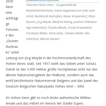
2020
Fotoreise Hohes Venn – Gruppenbild der
fand
ReiseteilnehmerInnen, hinten beginnend von links nach
eine
rechts: Burkhardt Andrießen, Reiner Kriependorf, Klaus
achttägi
Rautert, Jörg Weyde, Manfred Röhrig, Joachim Feldmann
ge
Ingo Hattendorf, Claudia Weyde, Ursula Kriependorf
Fotoreis
Christiane Müller, Karin Kühn, Clemens Müller Elke
e des
Schierholz, Marion Rautert
„Grünen
Rucksac
ks“ unter
Leitung von Jörg Weyde in die Hochmoorlandschaft des
Hohen Venns statt. Seit 1957 steht das Gebiet unter Schutz.
Damit ist das 5.000 Hektar große Hochplateau nicht nur das
älteste Naturschutzgebiet der Wallonie, sondern auch das
wohl berühmteste Naturreservat Belgiens und das Juwel des
Deutsch-Belgischen Naturparks Hohes Venn – Eifel.
Im Hohen Venn gibt es noch letzte authentische Wildnis-
Areale und das mitten im Viereck der Städte Eupen,