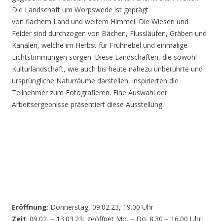
Die Landschaft um Worpswede ist geprägt
von flachem Land und weitem Himmel. Die Wiesen und
Felder sind durchzogen von Bächen, Flussläufen, Gräben und
Kanälen, welche im Herbst für Frühnebel und einmalige
Lichtstimmungen sorgen. Diese Landschaften, die sowohl
Kulturlandschaft, wie auch bis heute nahezu unberührte und
ursprüngliche Naturräume darstellen, inspirierten die
Teilnehmer zum Fotografieren. Eine Auswahl der
Arbeitsergebnisse präsentiert diese Ausstellung.
Eröffnung
: Donnerstag, 09.02.23, 19.00 Uhr
Zeit
: 09.02. – 13.03.23, geöffnet Mo. – Do. 8.30 – 16.00 Uhr,