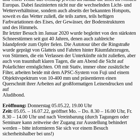
Europas. Dabei faszinierten nicht nur die wechselnden Licht- und
Wetterverhältnisse, sondern auch abseits der bekannten Hotspots,
soweit es das Wetter zuließ, die teils zarten, teils heftigen
Farbvariationen des Eises, der Gewässer, der Bodenstrukturen
und des Himmels.
Ihr letzter Besuch im Januar 2020 wurde begleitet von den stärksten
Schneestürmen seit gut 40 Jahren, denen auch zahlreiche
Islandpferde zum Opfer fielen. Die Autotour über die Ringstraße
wurde geprägt von Glatteis und Fahrten hinter Räumfahrzeugen,
von Stürmen, die ein Verlassen der Unterkünfte nicht zuließen, aber
auch von traumhaft klaren Tagen, die am Abend die Sicht auf
Polarlichter ermöglichten. Oft mit Stativ, immer ohne zusätzliche
Filter, arbeiten beide mit dem APSC-System von Fuji und einem
Objektivspektrum von 10-400 mm und präsentieren einen
Querschnitt ihrer Arbeiten auf großformatigen Leinendrucken und
auf
Aludibond.
Eröffnung:
Donnerstag 05.05.22, 19.00 Uhr
Zeit:
05.05. – 16.07.22, geöffnet Mo. – Do. 8.30 – 16.00 Uhr, Fr.
8.30 – 14.00 Uhr und nach Vereinbarung (durch Tagungen oder
Seminare kann zeitweise der Zugang zur Ausstellung behindert
werden – bitte informieren Sie sich vor einem Besuch
sicherheitshalber bei uns!)