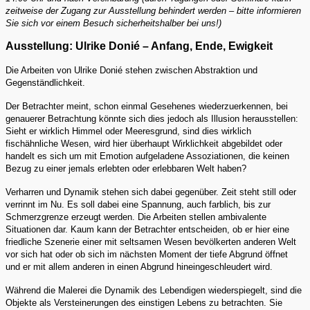
zeitweise der Zugang zur Ausstellung behindert werden – bitte informieren
Sie sich vor einem Besuch sicherheitshalber bei uns!)
Ausstellung: Ulrike Donié – Anfang, Ende, Ewigkeit
Die Arbeiten von Ulrike Donié stehen zwischen Abstraktion und
Gegenständlichkeit.
Der Betrachter meint, schon einmal Gesehenes wiederzuerkennen, bei
genauerer Betrachtung könnte sich dies jedoch als Illusion herausstellen:
Sieht er wirklich Himmel oder Meeresgrund, sind dies wirklich
fischähnliche Wesen, wird hier überhaupt Wirklichkeit abgebildet oder
handelt es sich um mit Emotion aufgeladene Assoziationen, die keinen
Bezug zu einer jemals erlebten oder erlebbaren Welt haben?
Verharren und Dynamik stehen sich dabei gegenüber. Zeit steht still oder
verrinnt im Nu. Es soll dabei eine Spannung, auch farblich, bis zur
Schmerzgrenze erzeugt werden. Die Arbeiten stellen ambivalente
Situationen dar. Kaum kann der Betrachter entscheiden, ob er hier eine
friedliche Szenerie einer mit seltsamen Wesen bevölkerten anderen Welt
vor sich hat oder ob sich im nächsten Moment der tiefe Abgrund öffnet
und er mit allem anderen in einen Abgrund hineingeschleudert wird.
Während die Malerei die Dynamik des Lebendigen wiederspiegelt, sind die
Objekte als Versteinerungen des einstigen Lebens zu betrachten. Sie