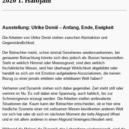
2020 1. Halbjahr
Ausstellung: Ulrike Donié – Anfang, Ende, Ewigkeit
Die Arbeiten von Ulrike Donié stehen zwischen Abstraktion und
Gegenständlichkeit.
Der Betrachter meint, schon einmal Gesehenes wiederzuerkennen, bei
genauerer Betrachtung könnte sich dies jedoch als Illusion herausstellen:
Sieht er wirklich Himmel oder Meeresgrund, sind dies wirklich
fischähnliche Wesen, wird hier überhaupt Wirklichkeit abgebildet oder
handelt es sich um mit Emotion aufgeladene Assoziationen, die keinen
Bezug zu einer jemals erlebten oder erlebbaren Welt haben?
Verharren und Dynamik stehen sich dabei gegenüber. Zeit steht still oder
verrinnt im Nu. Es soll dabei eine Spannung, auch farblich, bis zur
Schmerzgrenze erzeugt werden. Die Arbeiten stellen ambivalente
Situationen dar. Kaum kann der Betrachter entscheiden, ob er hier eine
friedliche Szenerie einer mit seltsamen Wesen bevölkerten anderen Welt
vor sich hat oder ob sich im nächsten Moment der tiefe Abgrund öffnet
und er mit allem anderen in einen Abgrund hineingeschleudert wird.