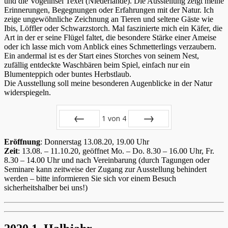
und die Vogelinsel Texel (Niederlande). Die Ausstellung zeigt meine
Erinnerungen, Begegnungen oder Erfahrungen mit der Natur. Ich
zeige ungewöhnliche Zeichnung an Tieren und seltene Gäste wie
Ibis, Löffler oder Schwarzstorch. Mal faszinierte mich ein Käfer, die
Art in der er seine Flügel faltet, die besondere Stärke einer Ameise
oder ich lasse mich vom Anblick eines Schmetterlings verzaubern.
Ein andermal ist es der Start eines Storches von seinem Nest,
zufällig entdeckte Waschbären beim Spiel, einfach nur ein
Blumenteppich oder buntes Herbstlaub.
Die Ausstellung soll meine besonderen Augenblicke in der Natur
widerspiegeln.
1
von
4
Zurück
Vor
Eröffnung
: Donnerstag 13.08.20, 19.00 Uhr
Zeit
: 13.08. – 11.10.20, geöffnet Mo. – Do. 8.30 – 16.00 Uhr, Fr.
8.30 – 14.00 Uhr und nach Vereinbarung (durch Tagungen oder
Seminare kann zeitweise der Zugang zur Ausstellung behindert
werden – bitte informieren Sie sich vor einem Besuch
sicherheitshalber bei uns!)