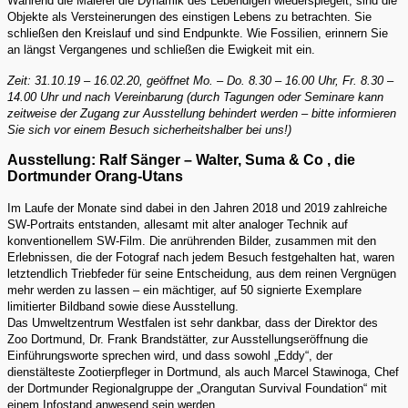
Während die Malerei die Dynamik des Lebendigen wiederspiegelt, sind die
Objekte als Versteinerungen des einstigen Lebens zu betrachten. Sie
schließen den Kreislauf und sind Endpunkte. Wie Fossilien, erinnern Sie
an längst Vergangenes und schließen die Ewigkeit mit ein.
Zeit: 31.10.19 – 16.02.20, geöffnet Mo. – Do. 8.30 – 16.00 Uhr, Fr. 8.30 –
14.00 Uhr und nach Vereinbarung (durch Tagungen oder Seminare kann
zeitweise der Zugang zur Ausstellung behindert werden – bitte informieren
Sie sich vor einem Besuch sicherheitshalber bei uns!)
Ausstellung: Ralf Sänger – Walter, Suma & Co , die
Dortmunder Orang-Utans
Im Laufe der Monate sind dabei in den Jahren 2018 und 2019 zahlreiche
SW-Portraits entstanden, allesamt mit alter analoger Technik auf
konventionellem SW-Film. Die anrührenden Bilder, zusammen mit den
Erlebnissen, die der Fotograf nach jedem Besuch festgehalten hat, waren
letztendlich Triebfeder für seine Entscheidung, aus dem reinen Vergnügen
mehr werden zu lassen – ein mächtiger, auf 50 signierte Exemplare
limitierter Bildband sowie diese Ausstellung.
Das Umweltzentrum Westfalen ist sehr dankbar, dass der Direktor des
Zoo Dortmund, Dr. Frank Brandstätter, zur Ausstellungseröffnung die
Einführungsworte sprechen wird, und dass sowohl „Eddy“, der
dienstälteste Zootierpfleger in Dortmund, als auch Marcel Stawinoga, Chef
der Dortmunder Regionalgruppe der „Orangutan Survival Foundation“ mit
einem Infostand anwesend sein werden.