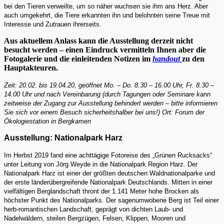
bei den Tieren verweilte, um so näher wuchsen sie ihm ans Herz. Aber
auch umgekehrt, die Tiere erkannten ihn und belohnten seine Treue mit
Interesse und Zutrauen ihrerseits.
Aus aktuellem Anlass kann die Ausstellung derzeit nicht
besucht werden – einen Eindruck vermitteln Ihnen aber die
Fotogalerie und die einleitenden Notizen im
handout
zu den
Hauptakteuren.
Zeit: 20.02. bis 19.04.20, geöffnet Mo. – Do. 8.30 – 16.00 Uhr, Fr. 8.30 –
14.00 Uhr und nach Vereinbarung (durch Tagungen oder Seminare kann
zeitweise der Zugang zur Ausstellung behindert werden – bitte informieren
Sie sich vor einem Besuch sicherheitshalber bei uns!) Ort: Forum der
Ökologiestation in Bergkamen
Ausstellung: Nationalpark Harz
Im Herbst 2019 fand eine achttägige Fotoreise des „Grünen Rucksacks“
unter Leitung von Jörg Weyde in die Nationalpark Region Harz. Der
Nationalpark Harz ist einer der größten deutschen Waldnationalparke und
der erste länderübergreifende Nationalpark Deutschlands. Mitten in einer
vielfältigen Berglandschaft thront der 1.141 Meter hohe Brocken als
höchster Punkt des Nationalparks. Der sagenumwobene Berg ist Teil einer
herb-romantischen Landschaft, geprägt von dichten Laub- und
Nadelwäldern, steilen Bergzügen, Felsen, Klippen, Mooren und