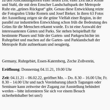
zu den Anschauungsorten einer neuen Zeit: einer Zeit nach Kohle
und Stahl, die mit dem Emscher Landschaftspark der Metropole
Ruhr ein „grünes Rückgrat“ gibt. Genau diese Entwicklung reizte
die Fotografen Ulrike Romeis und Josef Bieker. In ihren 63 Fotos
der Ausstellung zeigen sie die grüne Vielfalt einer Region, in der
parallel zur industriellen Entwicklung schon früh die Bedeutung des
Grüns für die Menschen erkannt wurde. Es ist eine Auswahl der
interessantesten Gärten und Parks. Sie stehen beispielhaft für
bestimmte Phasen und Stile der Garten- und Parkgeschichte im
Ruhrgebiet und machen auf die Garten- und Parklandschaft der
Metropole Ruhr aufmerksam und neugierig.
Germany, Ruhrgebiet, Essen-Katernberg, Zeche Zollverein,
Eröffnung
: Donnerstag 04.11.21, 19.00 Uhr
Zeit
: 04.11.21 – 06.02.22, geöffnet Mo. – Do. 8.30 – 16.00 Uhr, Fr.
8.30 – 14.00 Uhr und nach Vereinbarung (durch Tagungen oder
Seminare kann zeitweise der Zugang zur Ausstellung behindert
werden – bitte informieren Sie sich vor einem Besuch
sicherheitshalber bei uns!)