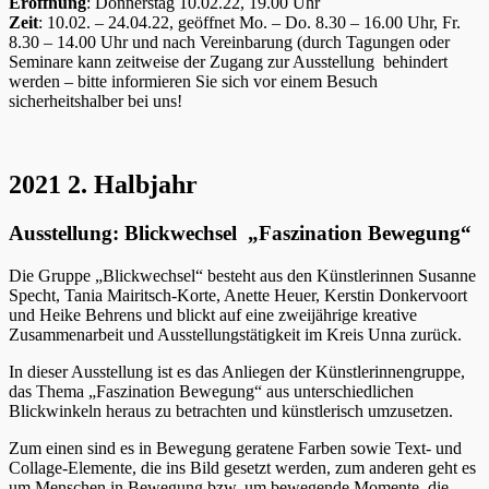
Eröffnung
: Donnerstag 10.02.22, 19.00 Uhr
Zeit
: 10.02. – 24.04.22, geöffnet Mo. – Do. 8.30 – 16.00 Uhr, Fr.
8.30 – 14.00 Uhr und nach Vereinbarung (durch Tagungen oder
Seminare kann zeitweise der Zugang zur Ausstellung behindert
werden – bitte informieren Sie sich vor einem Besuch
sicherheitshalber bei uns!
2021 2. Halbjahr
Ausstellung: Blickwechsel „Faszination Bewegung“
Die Gruppe „Blickwechsel“ besteht aus den Künstlerinnen Susanne
Specht, Tania Mairitsch-Korte, Anette Heuer, Kerstin Donkervoort
und Heike Behrens und blickt auf eine zweijährige kreative
Zusammenarbeit und Ausstellungstätigkeit im Kreis Unna zurück.
In dieser Ausstellung ist es das Anliegen der Künstlerinnengruppe,
das Thema „Faszination Bewegung“ aus unterschiedlichen
Blickwinkeln heraus zu betrachten und künstlerisch umzusetzen.
Zum einen sind es in Bewegung geratene Farben sowie Text- und
Collage-Elemente, die ins Bild gesetzt werden, zum anderen geht es
um Menschen in Bewegung bzw. um bewegende Momente, die