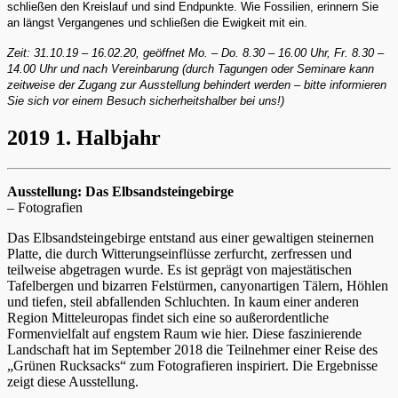
schließen den Kreislauf und sind Endpunkte. Wie Fossilien, erinnern Sie
an längst Vergangenes und schließen die Ewigkeit mit ein.
Zeit: 31.10.19 – 16.02.20, geöffnet Mo. – Do. 8.30 – 16.00 Uhr, Fr. 8.30 –
14.00 Uhr und nach Vereinbarung (durch Tagungen oder Seminare kann
zeitweise der Zugang zur Ausstellung behindert werden – bitte informieren
Sie sich vor einem Besuch sicherheitshalber bei uns!)
2019 1. Halbjahr
Ausstellung: Das Elbsandsteingebirge
– Fotografien
Das Elbsandsteingebirge entstand aus einer gewaltigen steinernen
Platte, die durch Witterungseinflüsse zerfurcht, zerfressen und
teilweise abgetragen wurde. Es ist geprägt von majestätischen
Tafelbergen und bizarren Felstürmen, canyonartigen Tälern, Höhlen
und tiefen, steil abfallenden Schluchten. In kaum einer anderen
Region Mitteleuropas findet sich eine so außerordentliche
Formenvielfalt auf engstem Raum wie hier. Diese faszinierende
Landschaft hat im September 2018 die Teilnehmer einer Reise des
„Grünen Rucksacks“ zum Fotografieren inspiriert. Die Ergebnisse
zeigt diese Ausstellung.