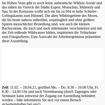
Im Hohen Venn gibt es noch letzte authentische Wildnis-Areale und
das mitten im Viereck der Städte Eupen, Monschau, Malmedy und
Spa. In der Kernzone wölbt sich ein bis zu 694 m hohe Schiefer-
Gebirgskamm zum Himmel. Die alten Wildnisgebiete des Moors,
die bis heute nahezu unberührt, ursprünglich und ohne größere
Spuren menschlicher Besiedlung sind, wie auch die kleinen
Bachsysteme, die nach und nach miteinander verschmelzen und mit
der Zeit reißende Wildwasser bilden, inspirierten die Teilnehmer
zum Fotografieren. Eine Auswahl der Arbeitsergebnisse präsentiert
diese Ausstellung.
Zeit
: 11.02. – 18.04.21, geöffnet Mo. – Do. 8.30 – 16.00 Uhr, Fr.
8.30 – 14.00 Uhr und nach Vereinbarung (durch Tagungen oder
Seminare kann zeitweise der Zugang zur Ausstellung behindert
werden – bitte informieren Sie sich vor einem Besuch
sicherheitshalber bei uns!)