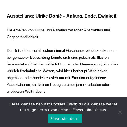
Ausstellung: Ulrike Donié – Anfang, Ende, Ewigkeit
Die Arbeiten von Ulrike Donié stehen zwischen Abstraktion und
Gegenständlichkeit.
Der Betrachter meint, schon einmal Gesehenes wiederzuerkennen,
bei genauerer Betrachtung könnte sich dies jedoch als Illusion
herausstellen: Sieht er wirklich Himmel oder Meeresgrund, sind dies
wirklich fischähnliche Wesen, wird hier überhaupt Wirklichkeit
abgebildet oder handelt es sich um mit Emotion aufgeladene
Assoziationen, die keinen Bezug zu einer jemals erlebten oder
erlebbaren Welt haben?
Diese Website benutzt Cookies. Wenn du die Website weiter
Verharren und Dynamik stehen sich dabei gegenüber. Zeit steht still
nutzt, gehen wir von deinem Einverständnis aus.
oder verrinnt im Nu. Es soll dabei eine Spannung, auch farblich, bis
Einverstanden !
zur Schmerzgrenze erzeugt werden. Die Arbeiten stellen ambivalente
Situationen dar. Kaum kann der Betrachter entscheiden, ob er hier