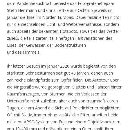
dem Pandemieausbruch bereiste das Fotografenehepaar
Steffi Herrmann und Chris Tettke aus Ochtrup jeweils im
Januar die Insel im Norden Europas. Dabei faszinierten nicht
nur die wechselnden Licht- und Wetterverhältnisse, sondern
auch abseits der bekannten Hotspots, soweit es das Wetter
zuließ, die teils zarten, teils heftigen Farbvariationen des
Eises, der Gewässer, der Bodenstrukturen
und des Himmels.
Ihr letzter Besuch im Januar 2020 wurde begleitet von den
stärksten Schneestürmen seit gut 40 Jahren, denen auch
zahlreiche Islandpferde zum Opfer fielen. Die Autotour über
die Ringstraße wurde geprägt von Glatteis und Fahrten hinter
Räumfahrzeugen, von Stürmen, die ein Verlassen der
Unterkünfte nicht zuließen, aber auch von traumhaft klaren
Tagen, die am Abend die Sicht auf Polarlichter ermöglichten.
Oft mit Stativ, immer ohne zusätzliche Filter, arbeiten beide
mit dem APSC-System von Fuji und einem Objektivspektrum
von 10-400 mm und präsentieren einen Querschnitt ihrer