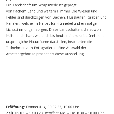
Die Landschaft um Worpswede ist geprägt
von flachem Land und weitem Himmel. Die Wiesen und
Felder sind durchzogen von Bächen, Flussläufen, Gräben und
Kanälen, welche im Herbst für Frühnebel und einmalige
Lichtstimmungen sorgen. Diese Landschaften, die sowohl
Kulturlandschaft, wie auch bis heute nahezu unberührte und
ursprüngliche Naturräume darstellen, inspirierten die
Teilnehmer zum Fotografieren. Eine Auswahl der
Arbeitsergebnisse präsentiert diese Ausstellung.
Eröffnung
: Donnerstag, 09.02.23, 19.00 Uhr
Zeit
: 09.02. – 13.03.23, geöffnet Mo. – Do. 8.30 – 16.00 Uhr,