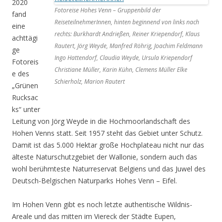
2020
Fotoreise Hohes Venn – Gruppenbild der
fand
ReiseteilnehmerInnen, hinten beginnend von links nach
eine
rechts: Burkhardt Andrießen, Reiner Kriependorf, Klaus
achttägi
Rautert, Jörg Weyde, Manfred Röhrig, Joachim Feldmann
ge
Ingo Hattendorf, Claudia Weyde, Ursula Kriependorf
Fotoreis
Christiane Müller, Karin Kühn, Clemens Müller Elke
e des
Schierholz, Marion Rautert
„Grünen
Rucksac
ks“ unter
Leitung von Jörg Weyde in die Hochmoorlandschaft des
Hohen Venns statt. Seit 1957 steht das Gebiet unter Schutz.
Damit ist das 5.000 Hektar große Hochplateau nicht nur das
älteste Naturschutzgebiet der Wallonie, sondern auch das
wohl berühmteste Naturreservat Belgiens und das Juwel des
Deutsch-Belgischen Naturparks Hohes Venn – Eifel.
Im Hohen Venn gibt es noch letzte authentische Wildnis-
Areale und das mitten im Viereck der Städte Eupen,