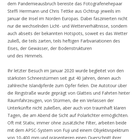
dem Pandemieausbruch bereiste das Fotografenehepaar
Steffi Herrmann und Chris Tettke aus Ochtrup jeweils im
Januar die Insel im Norden Europas. Dabei faszinierten nicht
nur die wechselnden Licht- und Wetterverhältnisse, sondern
auch abseits der bekannten Hotspots, soweit es das Wetter
zuließ, die teils zarten, teils heftigen Farbvariationen des
Eises, der Gewässer, der Bodenstrukturen
und des Himmels.
Ihr letzter Besuch im Januar 2020 wurde begleitet von den
stärksten Schneestürmen seit gut 40 Jahren, denen auch
zahlreiche Islandpferde zum Opfer fielen. Die Autotour über
die Ringstraße wurde geprägt von Glatteis und Fahrten hinter
Räumfahrzeugen, von Stürmen, die ein Verlassen der
Unterkünfte nicht zuließen, aber auch von traumhaft klaren
Tagen, die am Abend die Sicht auf Polarlichter ermöglichten.
Oft mit Stativ, immer ohne zusätzliche Filter, arbeiten beide
mit dem APSC-System von Fuji und einem Objektivspektrum
von 10-400 mm und präsentieren einen Querschnitt ihrer