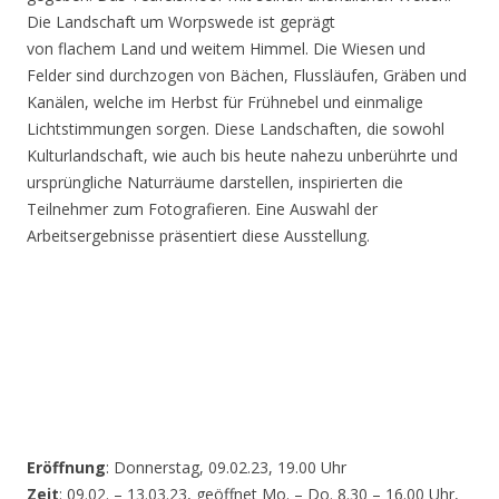
Die Landschaft um Worpswede ist geprägt
von flachem Land und weitem Himmel. Die Wiesen und
Felder sind durchzogen von Bächen, Flussläufen, Gräben und
Kanälen, welche im Herbst für Frühnebel und einmalige
Lichtstimmungen sorgen. Diese Landschaften, die sowohl
Kulturlandschaft, wie auch bis heute nahezu unberührte und
ursprüngliche Naturräume darstellen, inspirierten die
Teilnehmer zum Fotografieren. Eine Auswahl der
Arbeitsergebnisse präsentiert diese Ausstellung.
Eröffnung
: Donnerstag, 09.02.23, 19.00 Uhr
Zeit
: 09.02. – 13.03.23, geöffnet Mo. – Do. 8.30 – 16.00 Uhr,