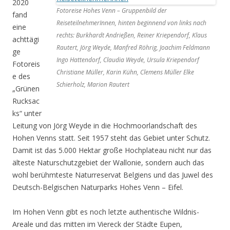
2020
Fotoreise Hohes Venn – Gruppenbild der
fand
ReiseteilnehmerInnen, hinten beginnend von links nach
eine
rechts: Burkhardt Andrießen, Reiner Kriependorf, Klaus
achttägi
Rautert, Jörg Weyde, Manfred Röhrig, Joachim Feldmann
ge
Ingo Hattendorf, Claudia Weyde, Ursula Kriependorf
Fotoreis
Christiane Müller, Karin Kühn, Clemens Müller Elke
e des
Schierholz, Marion Rautert
„Grünen
Rucksac
ks“ unter
Leitung von Jörg Weyde in die Hochmoorlandschaft des
Hohen Venns statt. Seit 1957 steht das Gebiet unter Schutz.
Damit ist das 5.000 Hektar große Hochplateau nicht nur das
älteste Naturschutzgebiet der Wallonie, sondern auch das
wohl berühmteste Naturreservat Belgiens und das Juwel des
Deutsch-Belgischen Naturparks Hohes Venn – Eifel.
Im Hohen Venn gibt es noch letzte authentische Wildnis-
Areale und das mitten im Viereck der Städte Eupen,