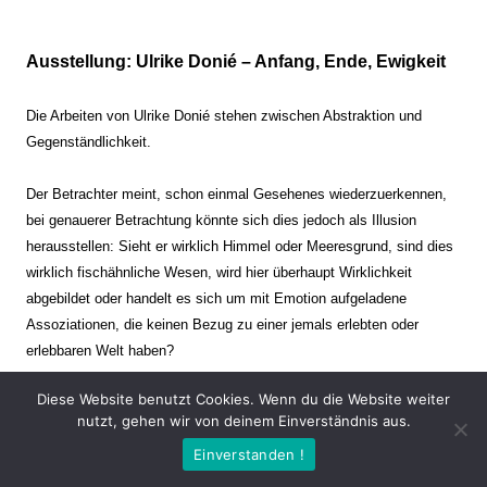
Ausstellung: Ulrike Donié – Anfang, Ende, Ewigkeit
Die Arbeiten von Ulrike Donié stehen zwischen Abstraktion und
Gegenständlichkeit.
Der Betrachter meint, schon einmal Gesehenes wiederzuerkennen,
bei genauerer Betrachtung könnte sich dies jedoch als Illusion
herausstellen: Sieht er wirklich Himmel oder Meeresgrund, sind dies
wirklich fischähnliche Wesen, wird hier überhaupt Wirklichkeit
abgebildet oder handelt es sich um mit Emotion aufgeladene
Assoziationen, die keinen Bezug zu einer jemals erlebten oder
erlebbaren Welt haben?
Diese Website benutzt Cookies. Wenn du die Website weiter
Verharren und Dynamik stehen sich dabei gegenüber. Zeit steht still
nutzt, gehen wir von deinem Einverständnis aus.
oder verrinnt im Nu. Es soll dabei eine Spannung, auch farblich, bis
Einverstanden !
zur Schmerzgrenze erzeugt werden. Die Arbeiten stellen ambivalente
Situationen dar. Kaum kann der Betrachter entscheiden, ob er hier