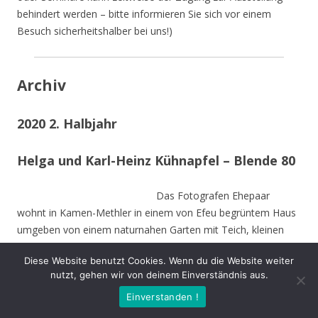
behindert werden – bitte informieren Sie sich vor einem
Besuch sicherheitshalber bei uns!)
Archiv
2020 2. Halbjahr
Helga und Karl-Heinz Kühnapfel – Blende 80
Das Fotografen Ehepaar
wohnt in Kamen-Methler in einem von Efeu begrüntem Haus
umgeben von einem naturnahen Garten mit Teich, kleinen
naturnahen Wiesen, Obstbäumen und weiteren hohen
Diese Website benutzt Cookies. Wenn du die Website weiter
Bäumen. Die Stämme der von Stürmen gefällten Bäume sind
nutzt, gehen wir von deinem Einverständnis aus.
zu Teilen im Garten integriert und dienen vielen Insekten und
Einverstanden !
Vögeln als Nahrungs-und Brutstätte.