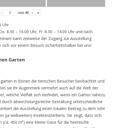
‹
von
40
›
»
0 Uhr
 Do. 8.30 – 16.00 Uhr, Fr. 8.30 – 14.00 Uhr und nach
inare kann zeitweise der Zugang zur Ausstellung
e sich vor einem Besuch sicherheitshalber bei uns!
chen Garten
sgarten in Bönen die tierischen Besucher beobachtet und
teten sie ihr Augenmerk vermehrt auch auf die Welt der
r, welche Vielfalt sich einfindet, wenn ein Garten nahezu
d durch abwechslungsreiche Gestaltung unterschiedliche
ntiert die Ausstellung einen lokalen Beitrag zu dem sehr
 (ja weltweiten) Insektensterbens. Sie zeigt, dass sich
n (ca. 450 m²) eine kleine Oase für die heimische