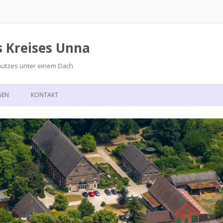
s Kreises Unna
hutzes unter einem Dach
Zum
Inhalt
GEN
KONTAKT
springen
GSKALENDER
ANFAHRT
T