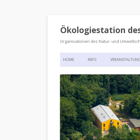
Ökologiestation de
Organisationen des Natur- und Umweltsc
HOME
INFO
VERANSTALTUN
ORGANISATIONSSTRUKTUR
VERANSTALTUN
DIE ÖKOLOGIESTATION – FAS
900 JAHRE VORGESCHICHTE