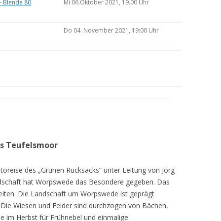
– Blende 80
Mi 06.Oktober 2021, 19.00 Uhr
Do 04. November 2021, 19:00 Uhr
as Teufelsmoor
toreise des „Grünen Rucksacks“ unter Leitung von Jörg
dschaft hat Worpswede das Besondere gegeben. Das
eiten. Die Landschaft um Worpswede ist geprägt
Die Wiesen und Felder sind durchzogen von Bächen,
e im Herbst für Frühnebel und einmalige