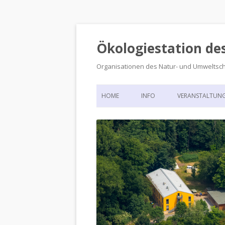
Ökologiestation de
Organisationen des Natur- und Umweltsc
HOME
INFO
VERANSTALTUN
ORGANISATIONSSTRUKTUR
VERANSTALTUN
DIE ÖKOLOGIESTATION – FAS
900 JAHRE VORGESCHICHTE