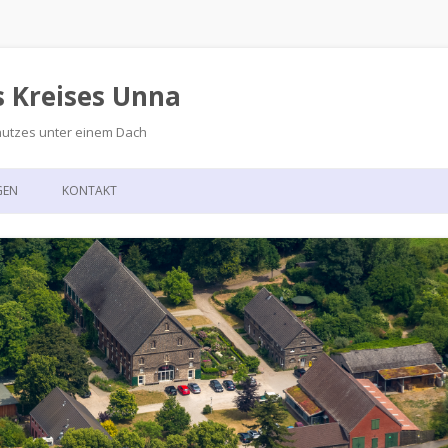
s Kreises Unna
hutzes unter einem Dach
Zum
Inhalt
GEN
KONTAKT
springen
GSKALENDER
ANFAHRT
T