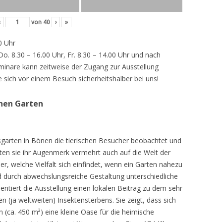
‹
von
40
›
»
0 Uhr
 Do. 8.30 – 16.00 Uhr, Fr. 8.30 – 14.00 Uhr und nach
inare kann zeitweise der Zugang zur Ausstellung
e sich vor einem Besuch sicherheitshalber bei uns!
chen Garten
sgarten in Bönen die tierischen Besucher beobachtet und
teten sie ihr Augenmerk vermehrt auch auf die Welt der
r, welche Vielfalt sich einfindet, wenn ein Garten nahezu
d durch abwechslungsreiche Gestaltung unterschiedliche
ntiert die Ausstellung einen lokalen Beitrag zu dem sehr
 (ja weltweiten) Insektensterbens. Sie zeigt, dass sich
n (ca. 450 m²) eine kleine Oase für die heimische