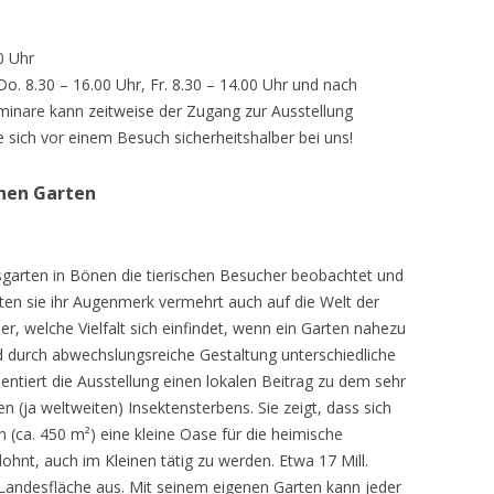
0 Uhr
 Do. 8.30 – 16.00 Uhr, Fr. 8.30 – 14.00 Uhr und nach
inare kann zeitweise der Zugang zur Ausstellung
e sich vor einem Besuch sicherheitshalber bei uns!
chen Garten
sgarten in Bönen die tierischen Besucher beobachtet und
teten sie ihr Augenmerk vermehrt auch auf die Welt der
r, welche Vielfalt sich einfindet, wenn ein Garten nahezu
d durch abwechslungsreiche Gestaltung unterschiedliche
ntiert die Ausstellung einen lokalen Beitrag zu dem sehr
 (ja weltweiten) Insektensterbens. Sie zeigt, dass sich
n (ca. 450 m²) eine kleine Oase für die heimische
lohnt, auch im Kleinen tätig zu werden. Etwa 17 Mill.
andesfläche aus. Mit seinem eigenen Garten kann jeder