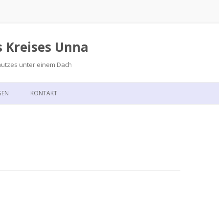
s Kreises Unna
hutzes unter einem Dach
Zum
Inhalt
GEN
KONTAKT
springen
GSKALENDER
ANFAHRT
T