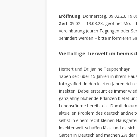
Eröffnung
: Donnerstag, 09.02.23, 19.0
Zeit
: 09.02. – 13.03.23, geöffnet Mo. –
Vereinbarung (durch Tagungen oder Sem
behindert werden – bitte informieren Si
Vielfältige Tierwelt im heimis
Herbert und Dr. Janine Teuppenhayn
haben seit über 15 Jahren in ihrem Hau
fotografiert. In den letzten Jahren rich
Insekten. Dabei erstaunt es immer wiede
ganzjährig blühende Pflanzen bietet un
Lebensräume bereitstellt. Damit dokume
aktuellen Problem des deutschlandweiten
selbst in einem recht kleinen Hausgarte
Insektenwelt schaffen lässt und es sich 
Gärten in Deutschland machen 2% der L