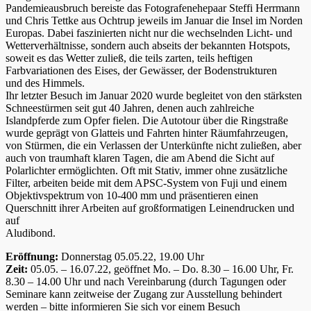
Pandemieausbruch bereiste das Fotografenehepaar Steffi Herrmann
und Chris Tettke aus Ochtrup jeweils im Januar die Insel im Norden
Europas. Dabei faszinierten nicht nur die wechselnden Licht- und
Wetterverhältnisse, sondern auch abseits der bekannten Hotspots,
soweit es das Wetter zuließ, die teils zarten, teils heftigen
Farbvariationen des Eises, der Gewässer, der Bodenstrukturen
und des Himmels.
Ihr letzter Besuch im Januar 2020 wurde begleitet von den stärksten
Schneestürmen seit gut 40 Jahren, denen auch zahlreiche
Islandpferde zum Opfer fielen. Die Autotour über die Ringstraße
wurde geprägt von Glatteis und Fahrten hinter Räumfahrzeugen,
von Stürmen, die ein Verlassen der Unterkünfte nicht zuließen, aber
auch von traumhaft klaren Tagen, die am Abend die Sicht auf
Polarlichter ermöglichten. Oft mit Stativ, immer ohne zusätzliche
Filter, arbeiten beide mit dem APSC-System von Fuji und einem
Objektivspektrum von 10-400 mm und präsentieren einen
Querschnitt ihrer Arbeiten auf großformatigen Leinendrucken und
auf
Aludibond.
Eröffnung:
Donnerstag 05.05.22, 19.00 Uhr
Zeit:
05.05. – 16.07.22, geöffnet Mo. – Do. 8.30 – 16.00 Uhr, Fr.
8.30 – 14.00 Uhr und nach Vereinbarung (durch Tagungen oder
Seminare kann zeitweise der Zugang zur Ausstellung behindert
werden – bitte informieren Sie sich vor einem Besuch