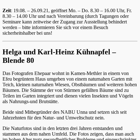
Zeit
: 19.08. – 26.09.21, geöffnet Mo. – Do. 8.30 – 16.00 Uhr, Fr.
8.30 – 14.00 Uhr und nach Vereinbarung (durch Tagungen oder
Seminare kann zeitweise der Zugang zur Ausstellung behindert
werden – bitte informieren Sie sich vor einem Besuch
sicherheitshalber bei uns!
Helga und Karl-Heinz Kühnapfel –
Blende 80
Das Fotografen Ehepaar wohnt in Kamen-Methler in einem von
Efeu begrüntem Haus umgeben von einem naturnahen Garten mit
Teich, kleinen naturnahen Wiesen, Obstbäumen und weiteren hohen
Bäumen. Die Stämme der von Stürmen gefällten Bäume sind zu
Teilen im Garten integriert und dienen vielen Insekten und Vögeln
als Nahrungs-und Brutstätte.
Beide sind Mitbegründer des NABU Unna und setzen sich seit
Jahrzehnten für den Natur- und Umweltschutz nein.
Die Naturfotos sind in den letzten drei Jahren entstanden und
stammen aus dem nahen Umfeld. Die Fotos zeigen, dass man auch
im hohen Alter trotz gesundheitlicher Probleme und eingeschränkter