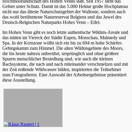
Hochmoorlandschaft des Hohen Venns statt. Seit 1957 steht das
Gebiet unter Schutz. Damit ist das 5.000 Hektar große Hochplateau
nicht nur das älteste Naturschutzgebiet der Wallonie, sondern auch
das wohl berühmteste Naturreservat Belgiens und das Juwel des
Deutsch-Belgischen Naturparks Hohes Venn – Eifel.
Im Hohen Venn gibt es noch letzte authentische Wildnis-Areale und
das mitten im Viereck der Städte Eupen, Monschau, Malmedy und
Spa. In der Kernzone wölbt sich ein bis zu 694 m hohe Schiefer-
Gebirgskamm zum Himmel. Die alten Wildnisgebiete des Moors,
die bis heute nahezu unberührt, ursprünglich und ohne größere
Spuren menschlicher Besiedlung sind, wie auch die kleinen
Bachsysteme, die nach und nach miteinander verschmelzen und mit
der Zeit reißende Wildwasser bilden, inspirierten die Teilnehmer
zum Fotografieren. Eine Auswahl der Arbeitsergebnisse präsentiert
diese Ausstellung.