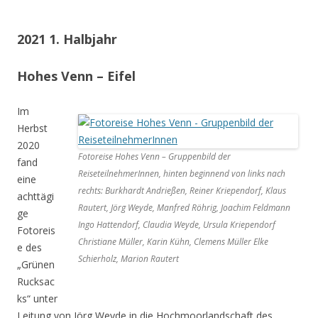
2021 1. Halbjahr
Hohes Venn – Eifel
Im
Herbst
2020
Fotoreise Hohes Venn – Gruppenbild der
fand
ReiseteilnehmerInnen, hinten beginnend von links nach
eine
rechts: Burkhardt Andrießen, Reiner Kriependorf, Klaus
achttägi
Rautert, Jörg Weyde, Manfred Röhrig, Joachim Feldmann
ge
Ingo Hattendorf, Claudia Weyde, Ursula Kriependorf
Fotoreis
Christiane Müller, Karin Kühn, Clemens Müller Elke
e des
Schierholz, Marion Rautert
„Grünen
Rucksac
ks“ unter
Leitung von Jörg Weyde in die Hochmoorlandschaft des