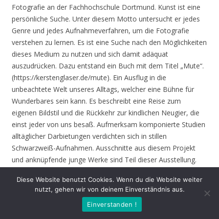
Fotografie an der Fachhochschule Dortmund. Kunst ist eine
persönliche Suche. Unter diesem Motto untersucht er jedes
Genre und jedes Aufnahmeverfahren, um die Fotografie
verstehen zu lernen. Es ist eine Suche nach den Möglichkeiten
dieses Medium zu nutzen und sich damit adäquat
auszudrücken. Dazu entstand ein Buch mit dem Titel „Mute“.
(https://kerstenglaser.de/mute). Ein Ausflug in die
unbeachtete Welt unseres Alltags, welcher eine Bühne für
Wunderbares sein kann. Es beschreibt eine Reise zum
eigenen Bildstil und die Rückkehr zur kindlichen Neugier, die
einst jeder von uns besaß. Aufmerksam komponierte Studien
alltäglicher Darbietungen verdichten sich in stillen
Schwarzweiß-Aufnahmen. Ausschnitte aus diesem Projekt
und anknüpfende junge Werke sind Teil dieser Ausstellung.
Diese Website benutzt Cookies. Wenn du die Website weiter
Eröffnung
: Donnerstag 17.06.21, 19.00 Uhr
nutzt, gehen wir von deinem Einverständnis aus.
Einverstanden !
Zeit
: 17.06. – 01.08.21, geöffnet Mo. – Do. 8.30 – 16.00 Uhr,
Fr. 8.30 – 14.00 Uhr und nach Vereinbarung (durch Tagungen