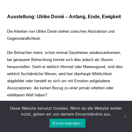
Ausstellung: Ulrike Donié – Anfang, Ende, Ewigkeit
Die Arbeiten von Ulrike Donié stehen zwischen Abstraktion und
Gegenständlichkeit.
Der Betrachter meint, schon einmal Gesehenes wiederzuerkennen,
bei genauerer Betrachtung könnte sich dies jedoch als Illusion
herausstellen: Sieht er wirklich Himmel oder Meeresgrund, sind dies
wirklich fischähnliche Wesen, wird hier überhaupt Wirklichkeit
abgebildet oder handelt es sich um mit Emotion aufgeladene
Assoziationen, die keinen Bezug zu einer jemals erlebten oder
erlebbaren Welt haben?
Diese Website benutzt Cookies. Wenn du die Website weiter
Verharren und Dynamik stehen sich dabei gegenüber. Zeit steht still
nutzt, gehen wir von deinem Einverständnis aus.
oder verrinnt im Nu. Es soll dabei eine Spannung, auch farblich, bis
Einverstanden !
zur Schmerzgrenze erzeugt werden. Die Arbeiten stellen ambivalente
Situationen dar. Kaum kann der Betrachter entscheiden, ob er hier