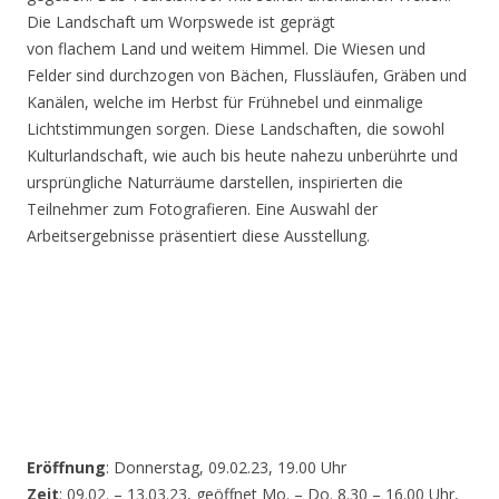
Die Landschaft um Worpswede ist geprägt
von flachem Land und weitem Himmel. Die Wiesen und
Felder sind durchzogen von Bächen, Flussläufen, Gräben und
Kanälen, welche im Herbst für Frühnebel und einmalige
Lichtstimmungen sorgen. Diese Landschaften, die sowohl
Kulturlandschaft, wie auch bis heute nahezu unberührte und
ursprüngliche Naturräume darstellen, inspirierten die
Teilnehmer zum Fotografieren. Eine Auswahl der
Arbeitsergebnisse präsentiert diese Ausstellung.
Eröffnung
: Donnerstag, 09.02.23, 19.00 Uhr
Zeit
: 09.02. – 13.03.23, geöffnet Mo. – Do. 8.30 – 16.00 Uhr,