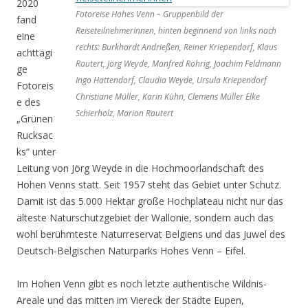
2020
Fotoreise Hohes Venn – Gruppenbild der
fand
ReiseteilnehmerInnen, hinten beginnend von links nach
eine
rechts: Burkhardt Andrießen, Reiner Kriependorf, Klaus
achttägi
Rautert, Jörg Weyde, Manfred Röhrig, Joachim Feldmann
ge
Ingo Hattendorf, Claudia Weyde, Ursula Kriependorf
Fotoreis
Christiane Müller, Karin Kühn, Clemens Müller Elke
e des
Schierholz, Marion Rautert
„Grünen
Rucksac
ks“ unter
Leitung von Jörg Weyde in die Hochmoorlandschaft des
Hohen Venns statt. Seit 1957 steht das Gebiet unter Schutz.
Damit ist das 5.000 Hektar große Hochplateau nicht nur das
älteste Naturschutzgebiet der Wallonie, sondern auch das
wohl berühmteste Naturreservat Belgiens und das Juwel des
Deutsch-Belgischen Naturparks Hohes Venn – Eifel.
Im Hohen Venn gibt es noch letzte authentische Wildnis-
Areale und das mitten im Viereck der Städte Eupen,