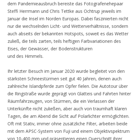
dem Pandemieausbruch bereiste das Fotografenehepaar
Steffi Herrmann und Chris Tettke aus Ochtrup jeweils im
Januar die Insel im Norden Europas. Dabei faszinierten nicht
nur die wechselnden Licht- und Wetterverhältnisse, sondern
auch abseits der bekannten Hotspots, soweit es das Wetter
zuließ, die teils zarten, teils heftigen Farbvariationen des
Eises, der Gewässer, der Bodenstrukturen
und des Himmels.
Ihr letzter Besuch im Januar 2020 wurde begleitet von den
stärksten Schneestürmen seit gut 40 Jahren, denen auch
zahlreiche Islandpferde zum Opfer fielen. Die Autotour über
die Ringstraße wurde geprägt von Glatteis und Fahrten hinter
Räumfahrzeugen, von Stürmen, die ein Verlassen der
Unterkünfte nicht zuließen, aber auch von traumhaft klaren
Tagen, die am Abend die Sicht auf Polarlichter ermöglichten.
Oft mit Stativ, immer ohne zusätzliche Filter, arbeiten beide
mit dem APSC-System von Fuji und einem Objektivspektrum
von 10-400 mm und präsentieren einen Querschnitt ihrer