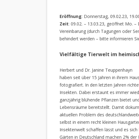
Eröffnung
: Donnerstag, 09.02.23, 19.0
Zeit
: 09.02. – 13.03.23, geöffnet Mo. –
Vereinbarung (durch Tagungen oder Sem
behindert werden – bitte informieren Si
Vielfältige Tierwelt im heimis
Herbert und Dr. Janine Teuppenhayn
haben seit über 15 Jahren in ihrem Hau
fotografiert. In den letzten Jahren rich
Insekten. Dabei erstaunt es immer wiede
ganzjährig blühende Pflanzen bietet un
Lebensräume bereitstellt. Damit dokume
aktuellen Problem des deutschlandweiten
selbst in einem recht kleinen Hausgarte
Insektenwelt schaffen lässt und es sich 
Gärten in Deutschland machen 2% der L