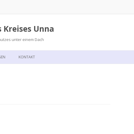
s Kreises Unna
hutzes unter einem Dach
Zum
Inhalt
GEN
KONTAKT
springen
GSKALENDER
ANFAHRT
T