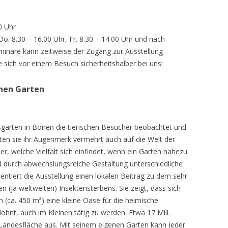
0 Uhr
 Do. 8.30 – 16.00 Uhr, Fr. 8.30 – 14.00 Uhr und nach
inare kann zeitweise der Zugang zur Ausstellung
e sich vor einem Besuch sicherheitshalber bei uns!
chen Garten
sgarten in Bönen die tierischen Besucher beobachtet und
teten sie ihr Augenmerk vermehrt auch auf die Welt der
r, welche Vielfalt sich einfindet, wenn ein Garten nahezu
d durch abwechslungsreiche Gestaltung unterschiedliche
ntiert die Ausstellung einen lokalen Beitrag zu dem sehr
 (ja weltweiten) Insektensterbens. Sie zeigt, dass sich
n (ca. 450 m²) eine kleine Oase für die heimische
lohnt, auch im Kleinen tätig zu werden. Etwa 17 Mill.
andesfläche aus. Mit seinem eigenen Garten kann jeder